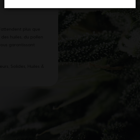
’attendent plus que
, des
huiles
, du
pollen
 vous garantissant
eurs, Solides, Huiles &