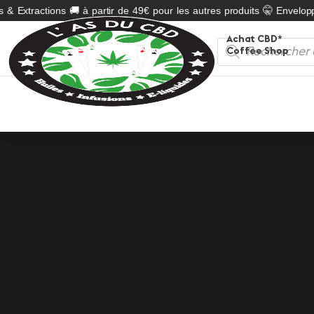
 Extractions 🚚 à partir de 49€ pour les autres produits 🤫 Enveloppe n
Achat CBD*
Recherche
Coffee Shop
de
produits