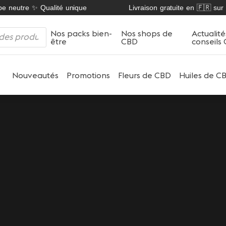
eutre ✨ Qualité unique
Livraison gratuite en 🇫🇷 sur nos 
Nos packs bien-
Nos shops de
Actualité
être
CBD
conseils
Nouveautés
Promotions
Fleurs de CBD
Huiles de C