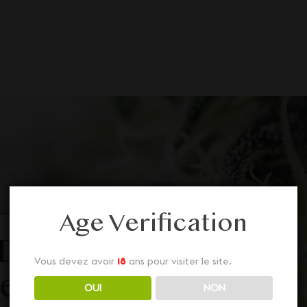
Age Verification
D en
Vous devez avoir
18
ans pour visiter le site.
 en
OUI
NON