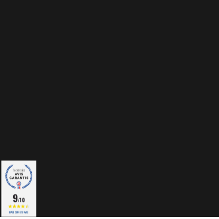
9
/10
BASÉ SUR 818 AVIS