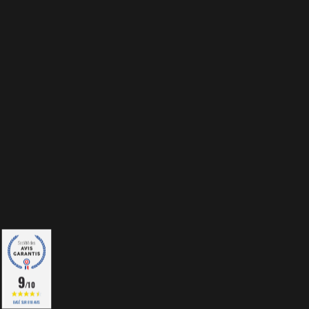
9
/10
BASÉ SUR 818 AVIS