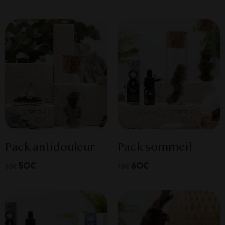
Pack antidouleur
Pack sommeil
50€
60€
63€
75€