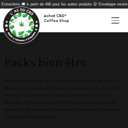
 Extractions 🚚 à partir de 49€ pour les autres produits 🤫 Enveloppe neutre 
Achat CBD*
Coffee Shop
Packs bien-être
Se relaxer, retrouver son sommeil ou calmer ses douleurs ?
Découvrez nos packs dédiés aux personnes recherchant un
bien-être au quotidien. Chaque pack a été conçu pour
répondre à des besoins précis et tous nos produits ont été
testés afin de garantir les meilleurs compléments possible à
votre vie et à votre santé.