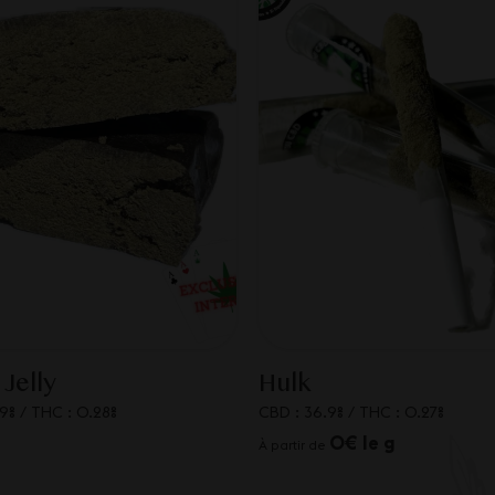
 Jelly
Hulk
.9%
/
THC : 0.28%
CBD : 36.9%
/
THC : 0.27%
0€ le g
À partir de