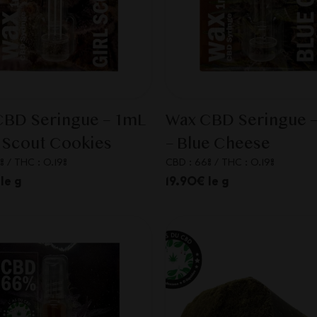
CBD Seringue – 1mL
Wax CBD Seringue 
l Scout Cookies
– Blue Cheese
%
/
THC : 0.19%
CBD : 66%
/
THC : 0.19%
le g
19.90€ le g