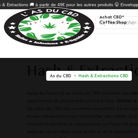
tractions 🚚 à partir de 49€ pour les autres produits 🤫 Enveloppe neu
Achat CBD*
Recherche
Coffee Shop
de
produits
Hash & Extract
As du CBD
Hash & Extractions CBD
Après les
fleurs
et les
huiles de CBD
, viennent nos
sol
opportunité de découverte s’offre à vous.
Goûtez à 
des taux de CBD plus ou moins importants, il y en a po
envies. Idéalement pour consommer des solides au CBD
conseillons d'utiliser un vaporisateur. La façon de proc
disposer vos produits dans un bol et de le réchauffer.