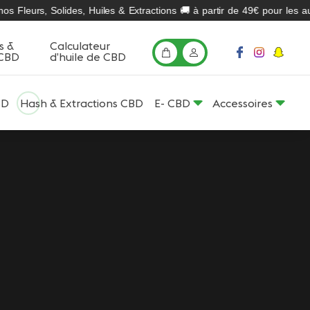
eurs, Solides, Huiles & Extractions 🚚 à partir de 49€ pour les autres
s &
Calculateur
Mon
Mon
 CBD
d’huile de CBD
Facebook
Instagram
Snapc
panier
compte
profile
profile
profile
page
page
page
BD
Hash & Extractions CBD
E- CBD
Accessoires