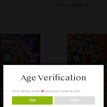
4.5€ le g
À partir de
Age Verification
Vous devez avoir
18
ans pour visiter le site.
OUI
NON