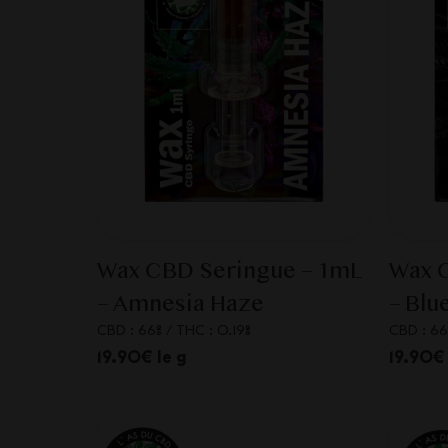
Wax CBD Seringue – 1mL
Wax 
– Amnesia Haze
– Blu
CBD : 66%
/
THC : 0.19%
CBD : 66
19.90€ le g
19.90€ 