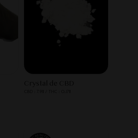
Crystal de CBD
CBD : 7.9%
/
THC : 0.17%