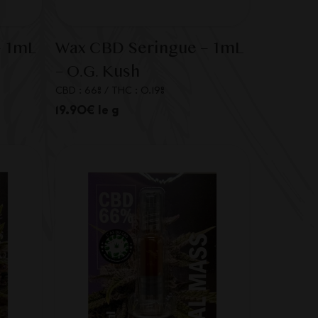
– 1mL
Wax CBD Seringue – 1mL
– O.G. Kush
CBD : 66%
/
THC : 0.19%
19.90€ le g