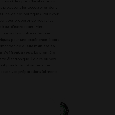
en possédez pas, n'hésitez pas à
s proposons les accessoires dont
 l'une de nos boutiques. Pour vous
our vous proposer de nouvelles
ssus d'extractions. Ainsi,
écouvrir dans notre catégorie
uniques pour une expérience à part
 demandez de
quelle manière en
s s'offrent à vous
. La première
ette électronique. La cire ou wax
vant pour la transformer en e-
coctez vos préparations (aliments
.