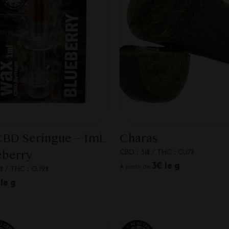
CBD Seringue – 1mL
Charas
CBD : 31%
/
THC : 0.17%
eberry
3€ le g
À partir de
%
/
THC : 0.19%
le g