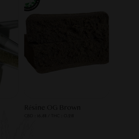
Résine OG Brown
CBD : 16.8%
/
THC : 0.21%