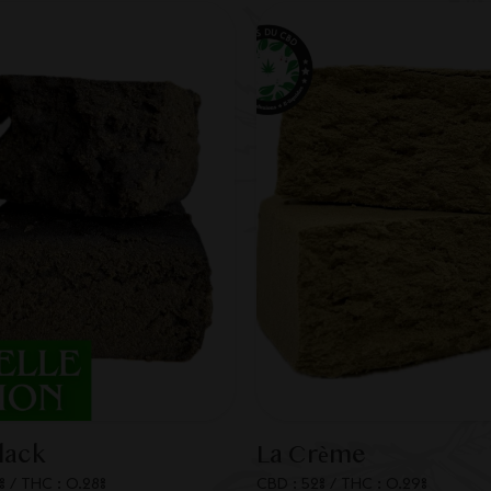
Black
La Crème
%
/
THC : 0.28%
CBD : 52%
/
THC : 0.29%