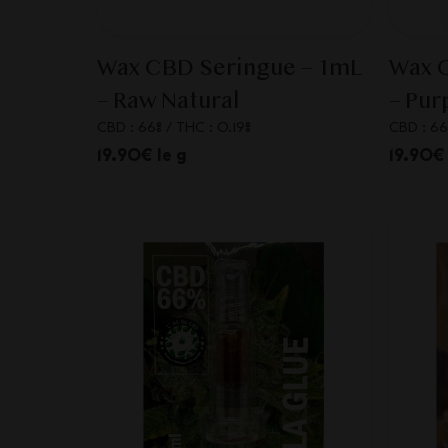
Wax CBD Seringue – 1mL
Wax 
– Raw Natural
– Pur
CBD : 66%
/
THC : 0.19%
CBD : 66
19.90€ le g
19.90€ 