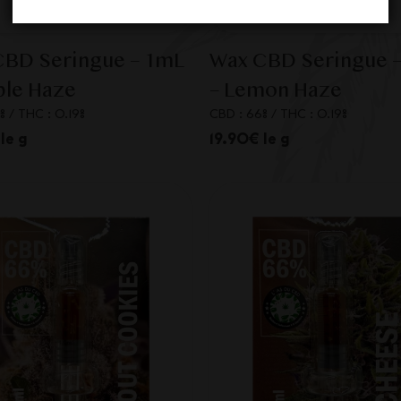
CBD Seringue – 1mL
Wax CBD Seringue 
ple Haze
– Lemon Haze
%
/
THC : 0.19%
CBD : 66%
/
THC : 0.19%
le g
19.90€ le g