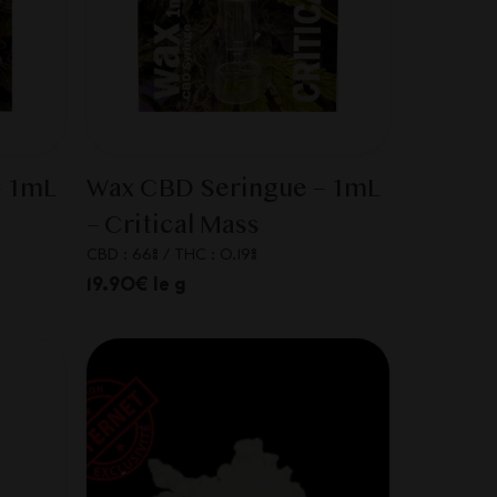
– 1mL
Wax CBD Seringue – 1mL
– Critical Mass
CBD : 66%
/
THC : 0.19%
19.90€ le g