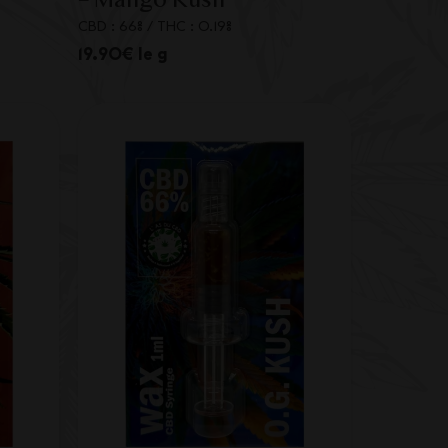
– Mango Kush
CBD : 66%
/
THC : 0.19%
19.90€ le g