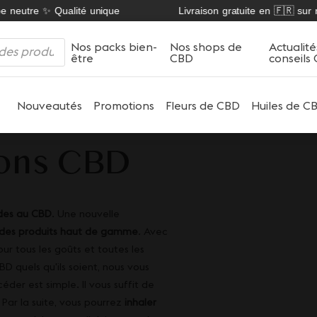
tre ✨ Qualité unique
Livraison gratuite en 🇫🇷 sur nos Fl
Nos packs bien-
Nos shops de
Actualité
être
CBD
conseils
Nouveautés
Promotions
Fleurs de CBD
Huiles de C
ions CBD
ides au CBD
. Une nouvelle
des produits haut de gamme
. Avec
ur tous les goûts et toutes les
 quels qu'ils soient, nous vous
éder est simple. Il vous suffit de
 Par la suite, vous pourrez
inhaler