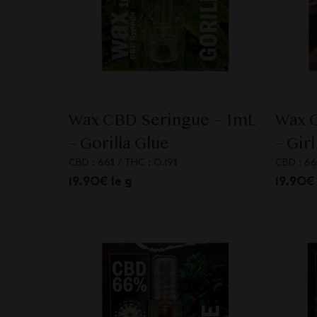
Wax CBD Seringue – 1mL
Wax 
– Gorilla Glue
– Gir
CBD : 66%
/
THC : 0.19%
CBD : 66
19.90€ le g
19.90€ 