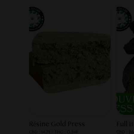
Résine Gold Press
Full 
CBD : 14.7%
/
THC : 0.24%
CBD : 26