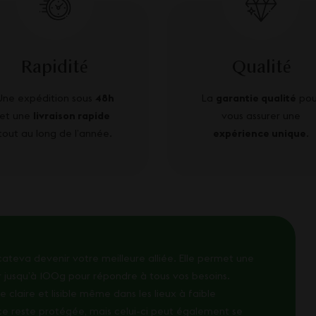
Rapidité
Qualité
Une expédition sous
48h
La
garantie qualité
pou
et une
livraison rapide
vous assurer une
tout au long de l’année.
expérience unique
.
ateva devenir votre meilleure alliée. Elle permet une
r jusqu’à 100g pour répondre à tous vos besoins.
claire et lisible même dans les lieux à faible
ce reste protégée, mais celui-ci peut également se