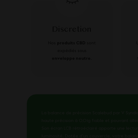
Discretion
Nos
produits CBD
sont
expédiés sous
enveloppe neutre
.
La balance de précision Scalebud par V Syndic
haute précision à 0,01g fiable et pouvant alle
Son écran LCB rétroéclairé apporte une lecture 
luminosité. Dotée d’un couvercle, votre balan