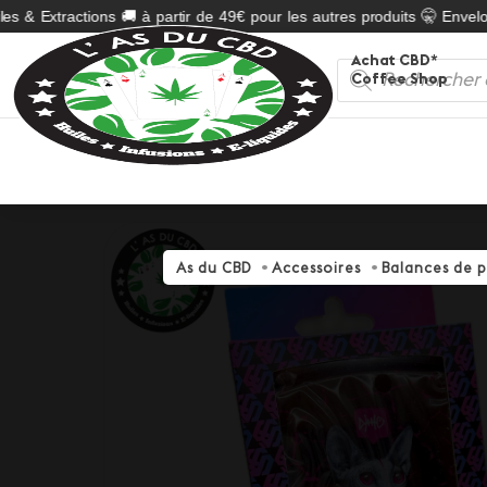
s & Extractions 🚚 à partir de 49€ pour les autres produits 🤫 Envelopp
Achat CBD*
Recherche
Coffee Shop
de
produits
As du CBD
Accessoires
Balances de p