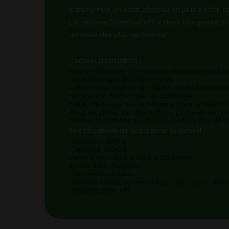
transformer en petit plateau en plus d’offrir u
La balance Scalebud offre donc une pesée préc
un choix des plus pertinants!
Conseils d’utilisation :
Ne pas dépasser la capacité maximum de l’éc
l’endommager définitvement.
Eviter l’exposition à la chaleur ou au froid ex
nécessaire d’effectuer un calibrage.
Eviter de conserver la balance dans un lieu h
Toujours peser sur une surface plane et de ni
Vérifier la batterie si vous rencontrez des di
Spécifications de la balance Scalebud :
Précision : 0,01 g
Capacité : 100g
Dimensions : 88,6 x 60,2 x 20,2 mm
2 Piles AAA (fournies)
Couvercle-plateau
Plusieurs unités de mesure (g – oz – ozt – dwt –
Fonction auto-off