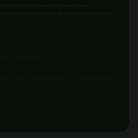
n design visuel agréable aux couleurs vives.
ise et rapide, esthétisme et discrétion, ce qui en fait
helle. Une surcharge de votre balance peut
trême. En cas de changement significatif, il peut être
umide et poussiéreux.
veau.
fficultés. Cette étape simple résoud 90% des problèmes.
 ct – gn)