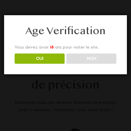
Age Verification
Vous devez avoir
18
ans pour visiter le site.
OUI
NON
Nos autres Balances
de précision
Découvrez aussi nos diverses Balances de précision
juste ci-dessous... Dépêchez-vous, stock limité !