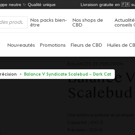
e neutre ✨ Qualité unique
Livraison gratuite en 🇫🇷 sur n
Nos packs bien-
Nos shops de
Actualité
être
CBD
conseils
Nouveautés
Promotions
Fleurs de CBD
Huiles de C
BALANCES DE PRÉCISION
Balance V
récision
Balance V Syndicate Scalebud – Dark Cat
Scalebud 
Une balance précise et pratique
Capacité : 100 G
Précision : 0.01 G