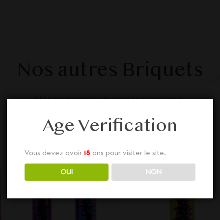
Nos autres Briquets
Découvrez aussi nos diverses Briquets juste ci-
dessous... Dépêchez-vous, stock limité !
Age Verification
Vous devez avoir
18
ans pour visiter le site.
OUI
NON