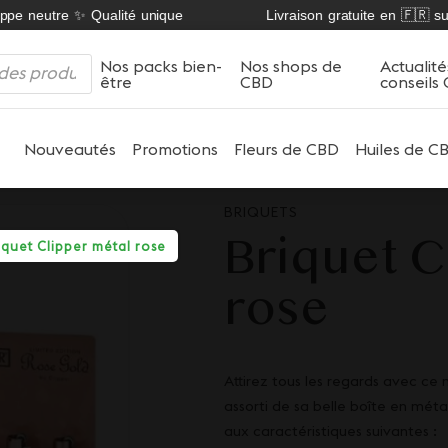
pe neutre ✨ Qualité unique
Livraison gratuite en 🇫🇷 sur 
Nos packs bien-
Nos shops de
Actualité
être
CBD
conseils
Nouveautés
Promotions
Fleurs de CBD
Huiles de C
BRIQUETS
Briquet C
iquet Clipper métal rose
rose
Attirez tous les regards avec ce
assorti de sa belle boîte en méta
aux caractéristiques suivantes :