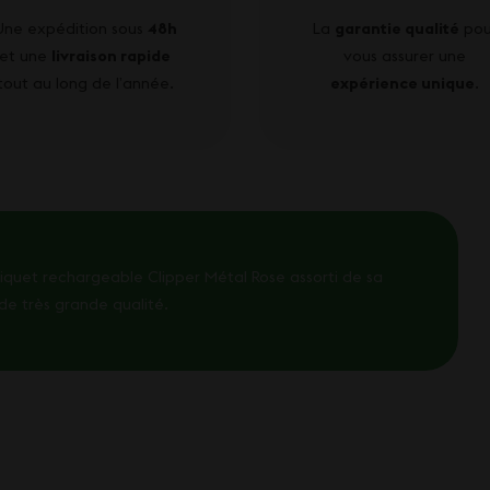
Une expédition sous
48h
La
garantie qualité
pou
et une
livraison rapide
vous assurer une
tout au long de l’année.
expérience unique
.
riquet rechargeable Clipper Métal Rose assorti de sa
 de très grande qualité.