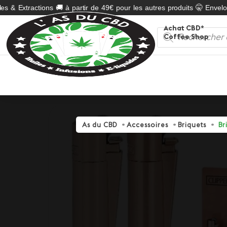
s & Extractions 🚚 à partir de 49€ pour les autres produits 🤫 Envelop
Achat CBD*
Recherche
Coffee Shop
de
produits
As du CBD
Accessoires
Briquets
Br