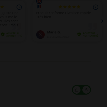
Mon
Mon
panier
compte