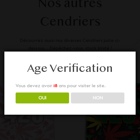
Nos autres
Cendriers
Découvrez aussi nos diverses Cendriers juste ci-
dessous... Dépêchez-vous, stock limité !
Age Verification
Vous devez avoir
18
ans pour visiter le site.
OUI
NON