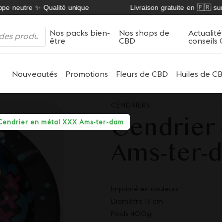
e neutre ✨ Qualité unique
Livraison gratuite en 🇫🇷 sur n
Nos packs bien-
Nos shops de
Actualité
être
CBD
conseils
Nouveautés
Promotions
Fleurs de CBD
Huiles de C
CENDRIERS
Cendrier 
Cendrier en métal XXX Ams-ter-dam
Ams-ter-
Imprimé en couleurs
Diamètre 13 cm
Poids 400g