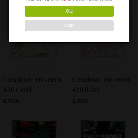
OUI
NON
Cendrier en verre
Cendrier en verre
420 Gold
420 Rose
6.90€
6.90€