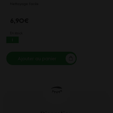
Nettoyage facile
6,90
€
En stock
QUANTITÉ DE CENDRIER EN VERRE EINSTEIN
THC2 BLACKHOLE
Ajouter au panier