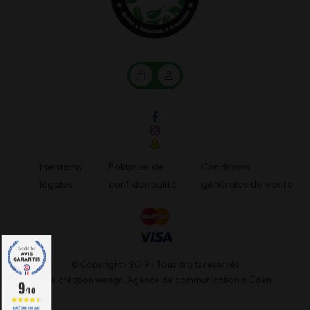
Mon
Mon
panier
compte
Mentions
Politique de
Conditions
légales
confidentialité
générales de vente
© Copyright - 2019 - Tous droits réservés
Une création wesign,
Agence de communication à Caen
9
/10
BASÉ SUR 818 AVIS