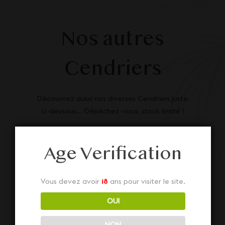
Nos autres
Cendriers
Découvrez aussi nos diverses Cendriers juste
ci-dessous... Dépêchez-vous, stock limité !
Age Verification
Vous devez avoir
18
ans pour visiter le site.
OUI
NON