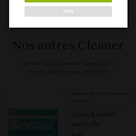
NON
Nos autres Cleaner
Découvrez aussi nos diverses Cleaner juste ci-
dessous... Dépêchez-vous, stock limité !
Spray Kleaner
Marbella
20€