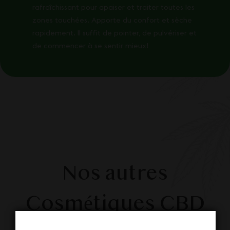
rafraîchissant pour apaiser et traiter toutes les
zones touchées. Apporte du confort et sèche
rapidement. Il suffit de pointer, de pulvériser et
de commencer à se sentir mieux!
Nos autres
Cosmétiques CBD