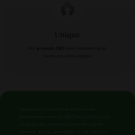
Unique
Nos
produits CBD
sont sélectionnés et
testés par notre équipe.
Apaiser les zones irritées et les zones
douloureuses avec le CBD Daily Active Spray.
Un spray sans désordre à base de cbd de
chanvre, d’huiles essentielles et de menthol