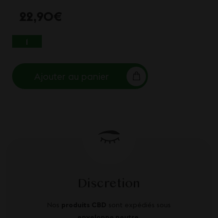
22,90
€
QUANTITÉ DE CBD PHEROMONE POUR ELLE
Ajouter au panier
Discretion
Nos
produits CBD
sont expédiés sous
enveloppe neutre
.