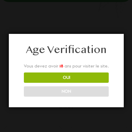
Age Verification
Nos autres
Vous devez avoir
18
ans pour visiter le site.
Cosmétiques CBD
OUI
NON
Découvrez aussi nos diverses Cosmétiques
CBD juste ci-dessous... Dépêchez-vous, stock
limité !