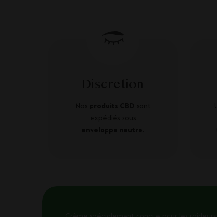
Discretion
Nos
produits CBD
sont
expédiés sous
enveloppe neutre
.
Crème spécialement conçue pour les raideurs 