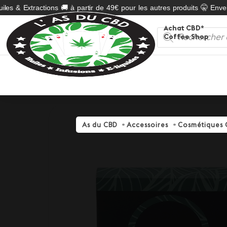
es & Extractions 🚚 à partir de 49€ pour les autres produits 🤫 Envelo
Achat CBD*
Recherche
Coffee Shop
de
produits
As du CBD
Accessoires
Cosmétiques 