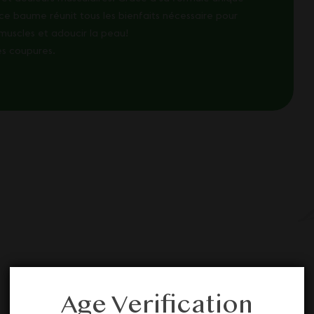
ce baume réunit tous les bienfaits nécessaire pour
 muscles et adoucir la peau!
es coupures.
Nos autres
Age Verification