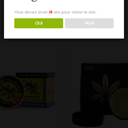
Cosmétiques CBD
Vous devez avoir
18
ans pour visiter le site.
Découvrez aussi nos diverses Cosmétiques CBD
OUI
NON
juste ci-dessous... Dépêchez-vous, stock limité !