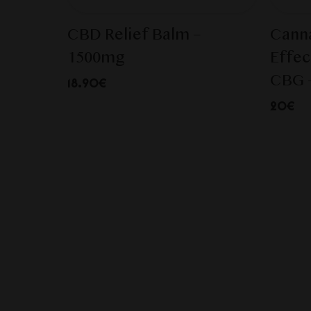
CBD Relief Balm –
Canna
1500mg
Effec
CBG 
18.90€
20€