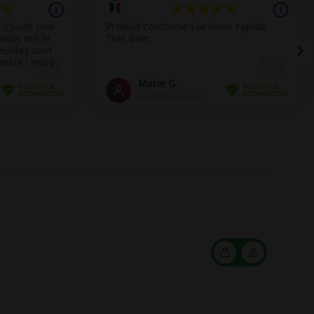
Mon
Mon
panier
compte