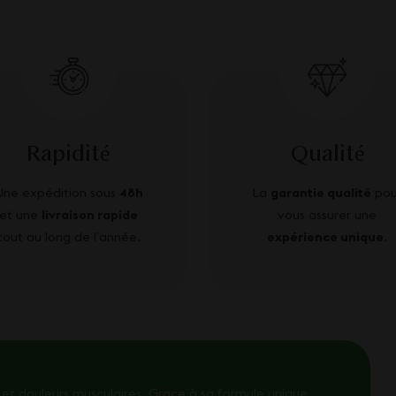
Rapidité
Qualité
Une expédition sous
48h
La
garantie qualité
pou
et une
livraison rapide
vous assurer une
tout au long de l’année.
expérience unique
.
et douleurs musculaires. Grace à sa formule unique