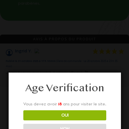
parabènes.
AVIS À PROPOS DU PRODUIT
Ingrid Y.
Publié le 31 octobre 2025 à 17 h 10 min
(Date de commande : Le 20 octobre 2025 à 23 h 35
min)
J‘aime beaucoup le produit. Il est très efficace. 🥰
Age Verification
Vous devez avoir
18
ans pour visiter le site.
OUI
NON