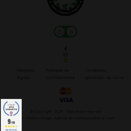
Mon
Mon
panier
compte
Mentions
Politique de
Conditions
légales
confidentialité
générales de vente
© Copyright - 2019 - Tous droits réservés
Une création wesign,
Agence de communication à Caen
9
/10
BASÉ SUR 818 AVIS