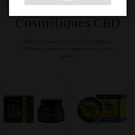
Nos autres
Cosmétiques CBD
Découvrez aussi nos diverses Cosmétiques
CBD juste ci-dessous... Dépêchez-vous, stock
limité !