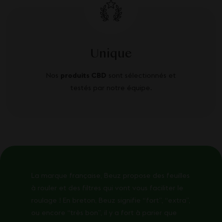
Unique
Nos
produits CBD
sont sélectionnés et
testés par notre équipe.
La marque française, Beuz propose des feuilles
à rouler et des filtres qui vont vous faciliter le
roulage ! En breton, Beuz signifie “fort”, “extra”,
ou encore “très bon”, il y a fort à parier que