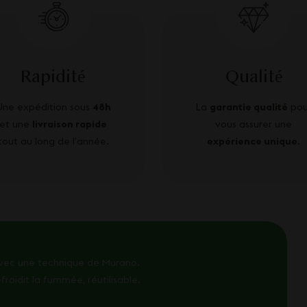
Rapidité
Qualité
Une expédition sous
48h
La
garantie qualité
pou
et une
livraison rapide
vous assurer une
tout au long de l’année.
expérience unique
.
é avec une technique de Murano.
efroidit la fummée, réutilisable.