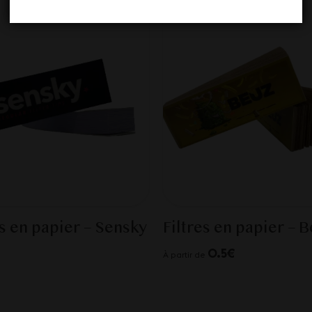
es en papier – Sensky
Filtres en papier – 
0.5€
À partir de