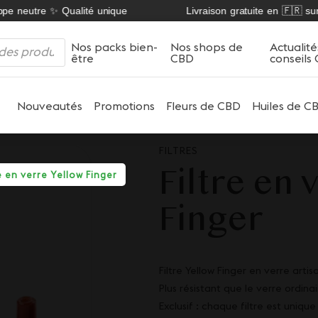
pe neutre ✨ Qualité unique
Livraison gratuite en 🇫🇷 sur n
Nos packs bien-
Nos shops de
Actualité
être
CBD
conseils
Nouveautés
Promotions
Fleurs de CBD
Huiles de C
FILTRES
Filtre en 
re en verre Yellow Finger
Finger
Filtre Yellow Finger en verre art
Plus résistant que le verre ordinai
Exclusif : chaque filtre est unique 