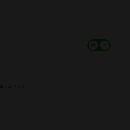
Mon
Mon
panier
compte
ales de vente