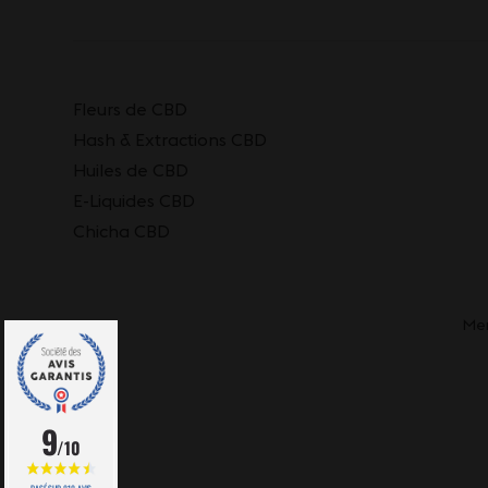
Fleurs de CBD
Hash & Extractions CBD
Huiles de CBD
E-Liquides CBD
Chicha CBD
Men
9
/10