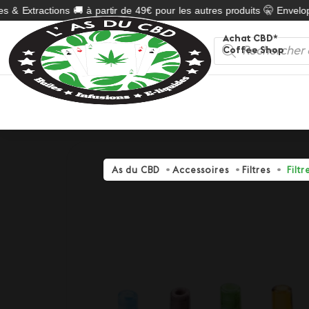
s & Extractions 🚚 à partir de 49€ pour les autres produits 🤫 Envelop
Achat CBD*
Recherche
Coffee Shop
de
produits
As du CBD
Accessoires
Filtres
Filt