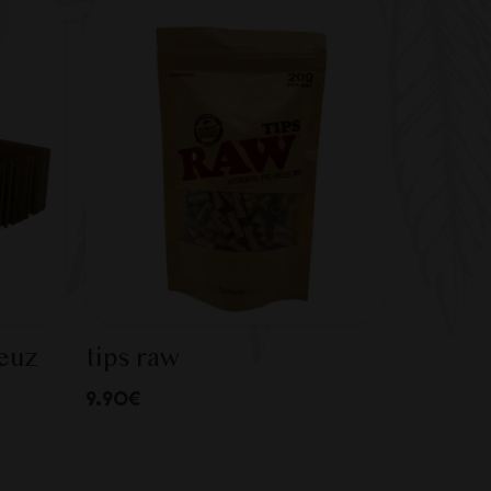
Beuz
tips raw
9.90€