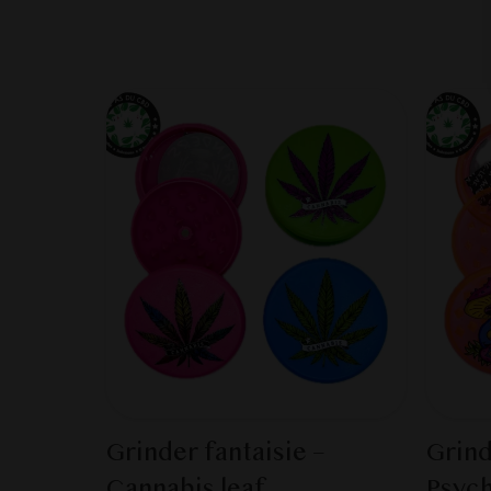
Grinder fantaisie –
Grind
Cannabis leaf
Psych