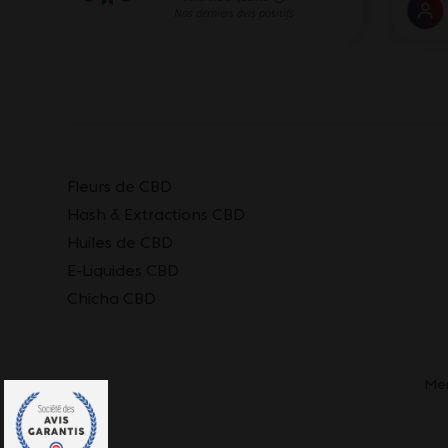
Fleurs de CBD
Hash & Extractions CBD
Huiles de CBD
E-Liquides CBD
Chicha CBD
Men