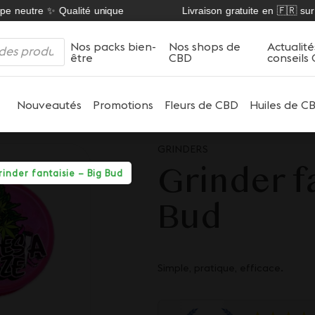
 neutre ✨ Qualité unique
Livraison gratuite en 🇫🇷 sur no
Nos packs bien-
Nos shops de
Actualité
être
CBD
conseils
Nouveautés
Promotions
Fleurs de CBD
Huiles de C
GRINDERS
Grinder fa
rinder fantaisie – Big Bud
Bud
Simple, pratique, efficace.