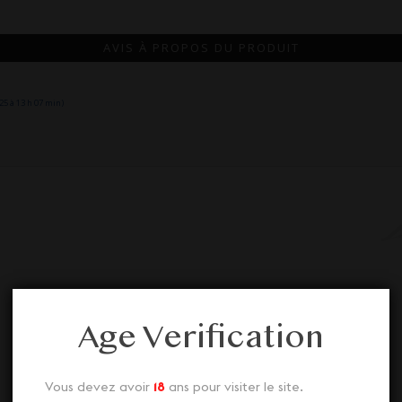
AVIS À PROPOS DU PRODUIT
5 à 13 h 07 min)
Age Verification
Nos autres Grinders
Vous devez avoir
18
ans pour visiter le site.
Découvrez aussi nos diverses Grinders juste ci-