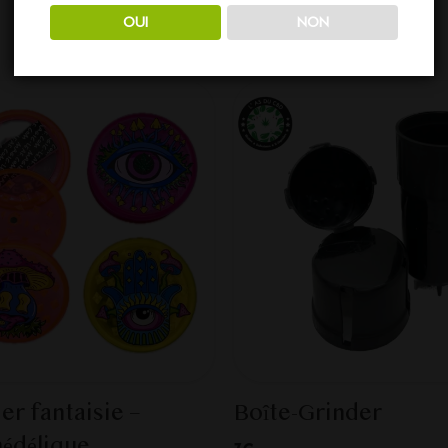
dessous... Dépêchez-vous, stock limité !
OUI
NON
er fantaisie –
Boîte-Grinder
édélique