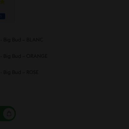
IS
e - Big Bud – BLANC
e - Big Bud – ORANGE
 - Big Bud – ROSE
R FANTAISIE - BIG BUD