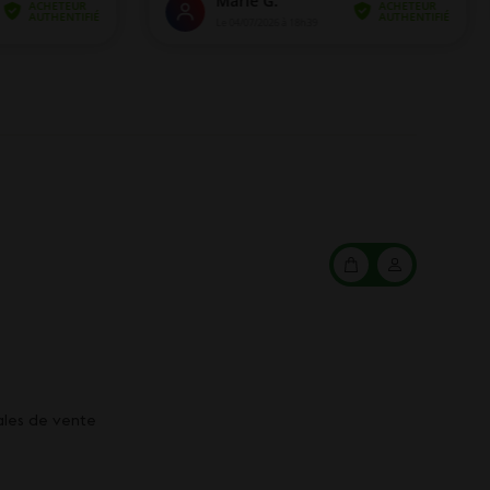
Mon
Mon
panier
compte
ales de vente