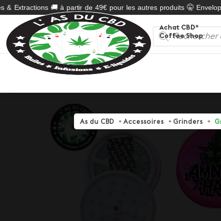
 & Extractions 🚚 à partir de 49€ pour les autres produits 🤫 Enveloppe
Achat CBD*
Recherche
Coffee Shop
de
produits
As du CBD
Accessoires
Grinders
G