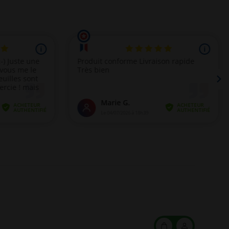
Mon
Mon
panier
compte