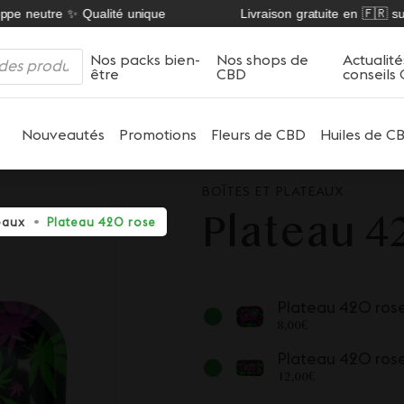
pe neutre ✨ Qualité unique
Livraison gratuite en 🇫🇷 sur 
Nos packs bien-
Nos shops de
Actualité
être
CBD
conseils
Nouveautés
Promotions
Fleurs de CBD
Huiles de C
BOÎTES ET PLATEAUX
Plateau 4
teaux
Plateau 420 rose
Plateau 420 ros
8,00
€
Plateau 420 ros
12,00
€