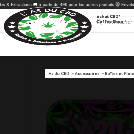
s & Extractions 🚚 à partir de 49€ pour les autres produits 🤫 Envelop
Achat CBD*
Recherche
Coffee Shop
de
produits
As du CBD
Accessoires
Boîtes et Pla