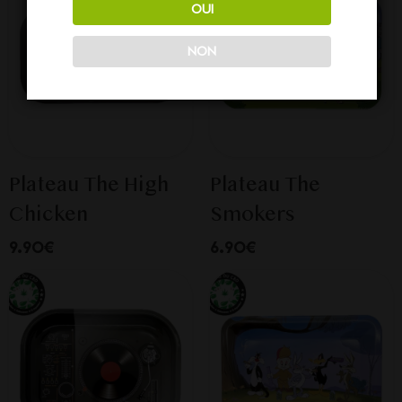
OUI
NON
Plateau The High
Plateau The
Chicken
Smokers
9.90€
6.90€