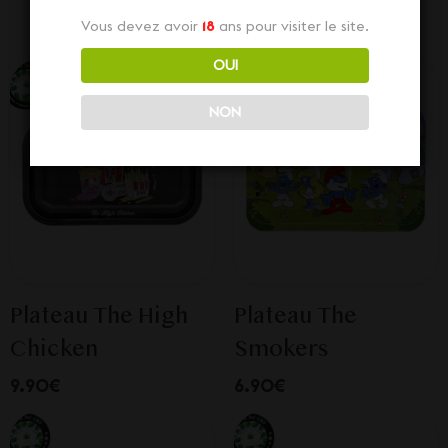
Vous devez avoir
18
ans pour visiter le site.
OUI
NON
Plateau The High
Plateau The
Chicken
Smokers
9.90€
6.90€