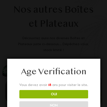
Nos autres Boîtes
et Plateaux
Découvrez aussi nos diverses Boîtes et
Plateaux juste ci-dessous... Dépêchez-vous,
stock limité !
Age Verification
Vous devez avoir
18
ans pour visiter le site.
OUI
NON