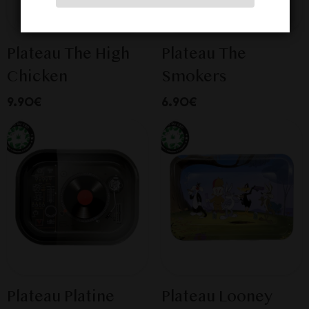
Plateau The High
Plateau The
Chicken
Smokers
9.90€
6.90€
Plateau Platine
Plateau Looney