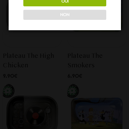
OUI
NON
Plateau The High
Plateau The
Chicken
Smokers
9.90€
6.90€