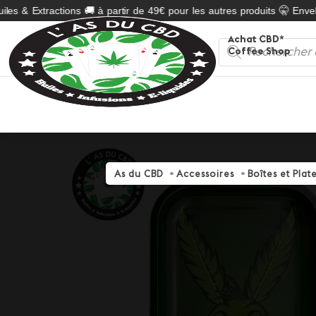
es & Extractions 🚚 à partir de 49€ pour les autres produits 🤫 Envelo
Achat CBD*
Recherche
Coffee Shop
de
produits
As du CBD
Accessoires
Boîtes et Pla