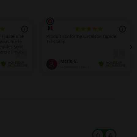
Mon
Mon
panier
compte