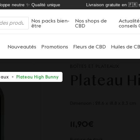
ppe neutre ✨ Qualité unique
Livraison gratuite en 🇫🇷 sur
Nos packs bien-
Nos shops de
Actualité
être
CBD
conseils
Nouveautés
Promotions
Fleurs de CBD
Huiles de C
BOÎTES ET PLATEAUX
Plateau H
teaux
Plateau High Bunny
Dimension : 28.6 x 18.8 x 2.3 cm
11,90
€
Rupture de stock