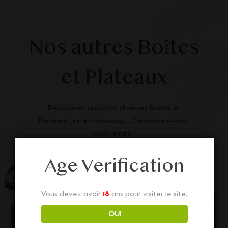
Nos autres Boîtes
et Plateaux
Découvrez aussi nos diverses Boîtes et
Plateaux juste ci-dessous... Dépêchez-vous,
stock limité !
Age Verification
Vous devez avoir
18
ans pour visiter le site.
OUI