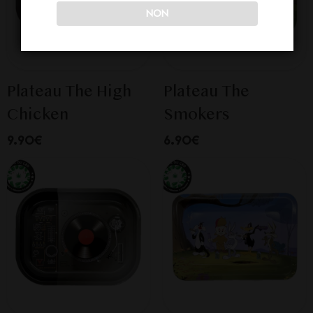
NON
Plateau The High
Plateau The
Chicken
Smokers
9.90€
6.90€