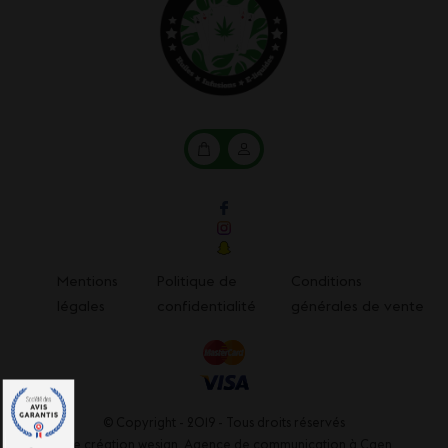
Mon
Mon
panier
compte
Mentions
Politique de
Conditions
légales
confidentialité
générales de vente
© Copyright - 2019 - Tous droits réservés
Une création wesign,
Agence de communication à Caen