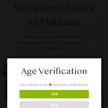
Nos autres Boîtes
et Plateaux
Découvrez aussi nos diverses Boîtes et
Plateaux juste ci-dessous... Dépêchez-vous,
stock limité !
Age Verification
Vous devez avoir
18
ans pour visiter le site.
OUI
NON