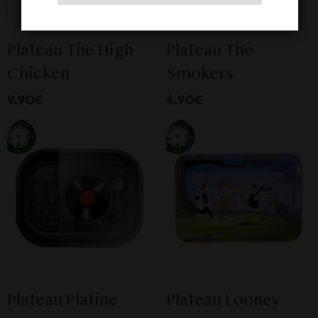
Plateau The High
Plateau The
Chicken
Smokers
9.90€
6.90€
Plateau Platine
Plateau Looney