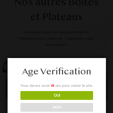
Nos autres Boîtes
et Plateaux
Découvrez aussi nos diverses Boîtes et
Plateaux juste ci-dessous... Dépêchez-vous,
stock limité !
Age Verification
Vous devez avoir
18
ans pour visiter le site.
OUI
NON