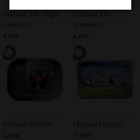
Plateau The High
Plateau The
Chicken
Smokers
9.90€
6.90€
Plateau Platine
Plateau Looney
Tunes
6.90€