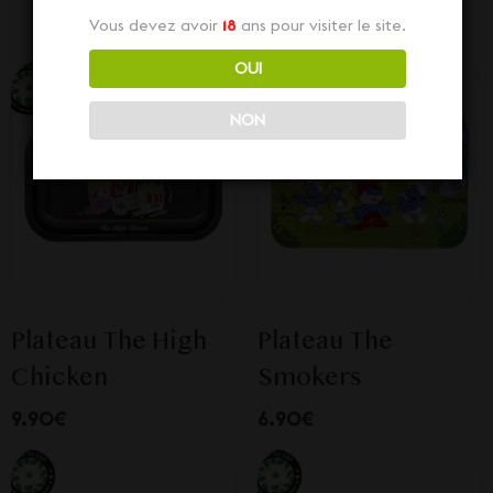
Vous devez avoir
18
ans pour visiter le site.
OUI
NON
Plateau The High
Plateau The
Chicken
Smokers
9.90€
6.90€