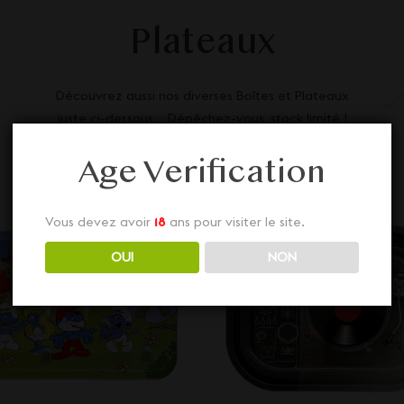
Plateaux
Découvrez aussi nos diverses Boîtes et Plateaux
juste ci-dessous... Dépêchez-vous, stock limité !
Age Verification
Vous devez avoir
18
ans pour visiter le site.
OUI
NON