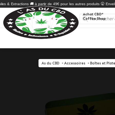
es & Extractions 🚚 à partir de 49€ pour les autres produits 🤫 Envelo
Achat CBD*
Recherche
Coffee Shop
de
produits
As du CBD
Accessoires
Boîtes et Pla