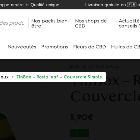
ppe neutre ✨ Qualité unique
Livraison gratuite en 🇫🇷 sur
Nos packs bien-
Nos shops de
Actualité
être
CBD
conseils
Nouveautés
Promotions
Fleurs de CBD
Huiles de C
BOÎTES ET PLATEAUX
TinBox – R
teaux
TinBox – Rasta leaf – Couvercle Simple
Couvercl
5,90
€
QUANTITÉ DE TINBO