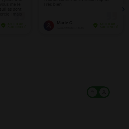
Mon
Mon
panier
compte