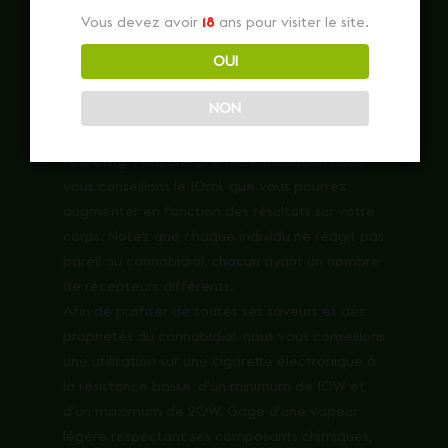
Vous devez avoir
18
ans pour visiter le site.
OUI
Pensé pour satisfaire l’ensemble de nos clients
et leurs besoins inhérents, notre E-liquide 10ml
NON
Greeneo OG Kush large spectre CBD est
proposé en
100mg, 300mg, 500mg ou
1000mg
. Pour une première utilisation nous
vous conseillons le 10ml, que vous pourrez
augmenter en fonction des résultats sur votre
corps. Notez que chaque individu ne réagit pas
pareil au cannabidiol, chacun ayant un nombre
de récepteurs différents.
Afin de profiter de toutes ses saveurs et des
propriétés du cannabidiol, nous vous conseillons
une utilisation sur une cigarette électronique à
la résistance basse, d’un minimum de 10W et
d’un maximum de 20W. Gage d’une vapeur
légère respectant ses composants chimiques,