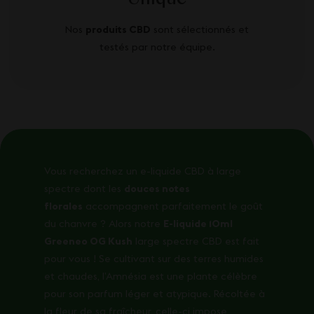
Nos
produits CBD
sont sélectionnés et
testés par notre équipe.
Vous recherchez un e-liquide CBD à large
spectre dont les
douces notes
florales
accompagnent parfaitement le goût
du chanvre ? Alors notre
E-liquide 10ml
Greeneo OG Kush
large spectre CBD est fait
pour vous ! Se cultivant sur des terres humides
et chaudes, l’Amnésia est une plante célèbre
pour son parfum léger et atypique. Récoltée à
la fleur de sa fraîcheur, celle-ci impose