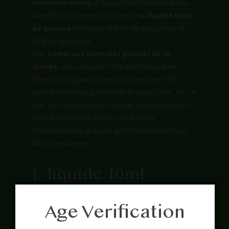
consommateurs
, il vous offre l’ensemble des
bienfaits du chanvre de par un
e-liquide haut
de gamme
composé à 60% de propylène et
40% de glycérine.
Aux
nombreux contrôles garants de sa
qualité
, cet e-liquide CBD est fabriqué en
France, est garanti sans nicotine, sans THC,
sans alcool, sans pesticides et sans OGM. De ce
fait, sa consommation même quotidienne est
sans danger pour votre santé et ne
s’accompagne d’aucun effet euphorisant ou
de dépendance.
E-liquide 10ml
Greeneo OG Kush
large spectre CBD :
Age Verification
conseils d’utilisation