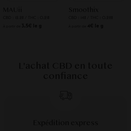
MAUii
Smoothix
CBD : 12.2%
/
THC : 0.21%
CBD : 14%
/
THC : 0.28%
3.5€ le g
4€ le g
À partir de
À partir de
L'achat CBD en toute
confiance
Expédition express