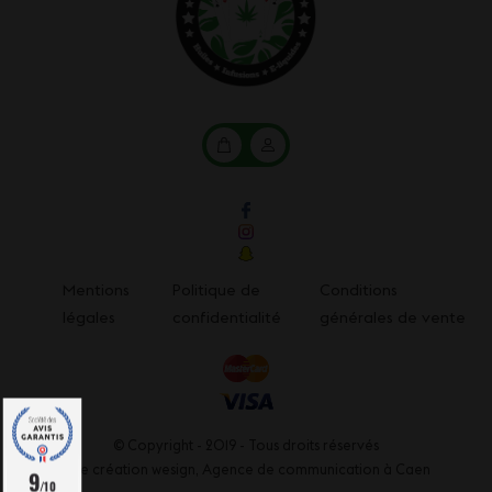
Mon
Mon
panier
compte
Mentions
Politique de
Conditions
légales
confidentialité
générales de vente
© Copyright - 2019 - Tous droits réservés
Une création wesign,
Agence de communication à Caen
9
/10