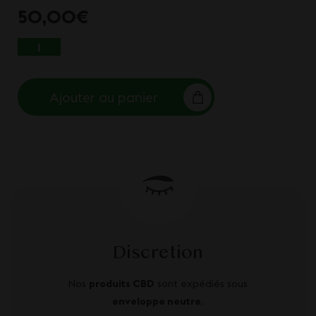
50,00
€
QUANTITÉ DE AMNESIA INDOOR
Ajouter au panier
Discretion
Nos
produits CBD
sont expédiés sous
enveloppe neutre
.