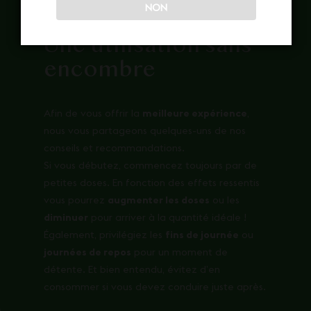
combustion
dans une
cigarette est interdite
.
NON
Une utilisation sans
encombre
Afin de vous offrir la
meilleure expérience
,
nous vous partageons quelques-uns de nos
conseils et recommandations.
Si vous débutez, commencez toujours par de
petites doses. En fonction des effets ressentis
vous pourrez
augmenter les doses
ou les
diminuer
pour arriver à la quantité idéale !
Également, privilégiez les
fins de journée
ou
journées de repos
pour un moment de
détente. Et bien entendu, évitez d’en
consommer si vous devez conduire juste après.