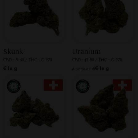
Skunk
Uranium
CBD : 9.4%
/
THC : 0.27%
CBD : 13.8%
/
THC : 0.27%
€ le g
4€ le g
À partir de