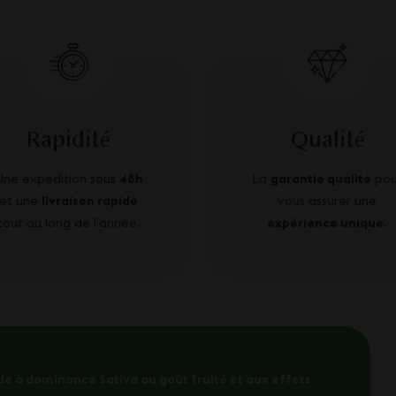
Rapidité
Qualité
Une expédition sous
48h
La
garantie qualité
pou
et une
livraison rapide
vous assurer une
tout au long de l’année.
expérience unique
.
de à dominance Sativa au goût fruité et aux effets