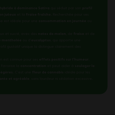
 hybride à dominance Sativa
qui séduit par son
profil
n juteux
et la
fraise fraîche
. Recherchée pour ses
he est idéale pour une
consommation en journée
ou
ux et sucré, avec des
notes de melon
, de
fraise
et de
e mentholée
ou d’
eucalyptus
, qui apporte une
rofil gustatif unique la distingue clairement des
on est connue pour ses
effets positifs sur l’humeur
.
, favorise la
concentration
et peut aider à
soulager le
légères
. C’est une
fleur de cannabis
idéale pour les
ante et agréable
, sans lourdeur ni sédation excessive.