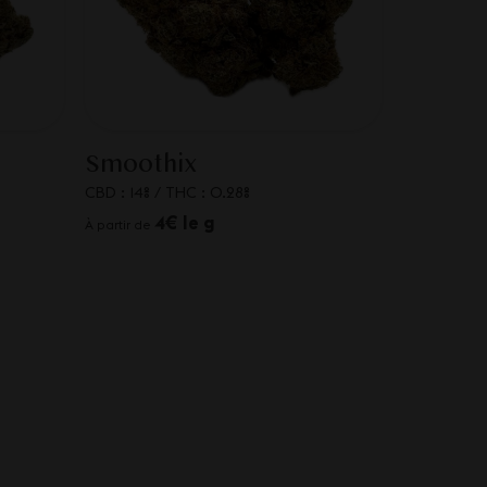
Smoothix
CBD : 14%
/
THC : 0.28%
4€ le g
À partir de