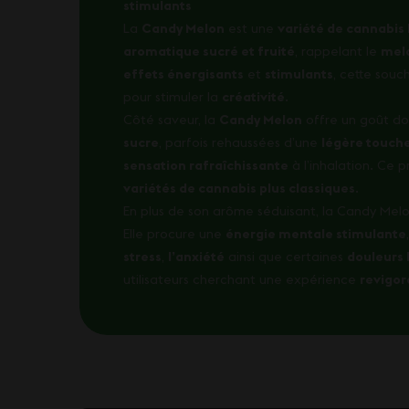
stimulants
La
Candy Melon
est une
variété de cannabis
aromatique sucré et fruité
, rappelant le
melo
effets énergisants
et
stimulants
, cette souc
pour stimuler la
créativité
.
Côté saveur, la
Candy Melon
offre un goût do
sucre
, parfois rehaussées d’une
légère touch
sensation rafraîchissante
à l’inhalation. Ce p
variétés de cannabis plus classiques
.
En plus de son arôme séduisant, la Candy Mel
Elle procure une
énergie mentale stimulante
stress
,
l’anxiété
ainsi que certaines
douleurs 
utilisateurs cherchant une expérience
revigor