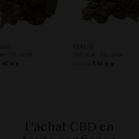
ium
MAUii
8%
/
THC : 0.27%
CBD : 12.2%
/
THC : 0.21%
4€ le g
3.5€ le g
e
À partir de
L'achat CBD en