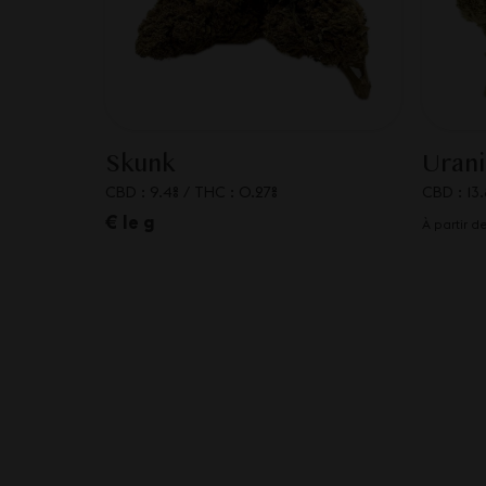
Skunk
Uran
CBD : 9.4%
/
THC : 0.27%
CBD : 13.
€ le g
À partir d