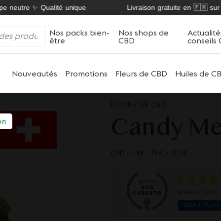
 neutre ✨ Qualité unique
Livraison gratuite en 🇫🇷 sur nos
Nos packs bien-
Nos shops de
Actualité
être
CBD
conseils
Nouveautés
Promotions
Fleurs de CBD
Huiles de C
FLEURS DE CBD
Candy Me
on
CBD : 11.8%
/
THC : 0.21%
Basé sur 3 avis
VOIR LES AV