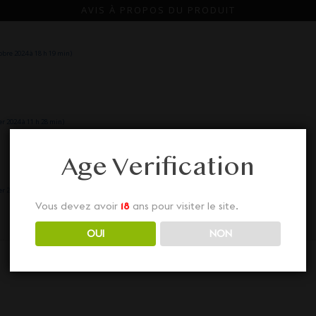
AVIS À PROPOS DU PRODUIT
bre 2024 à 18 h 19 min)
r 2024 à 11 h 28 min)
Age Verification
r 2024 à 11 h 28 min)
Vous devez avoir
18
ans pour visiter le site.
OUI
NON