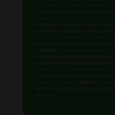
Si vous cherchez une solution naturelle pour t
apporter une touche de bien-être à votre quoti
attentes.
La
Juicy Out
se distingue par son profil aroma
qui rappellent les agrumes et les baies. Mais ce
pour ceux qui recherchent une expérience agré
idéale pour déstresser sans être alourdis par u
La
Juicy Out
est bien plus qu’une simple fleur
naturelle pour améliorer le bien-être général.
sur le sommeil, ses qualités anti-inflammatoir
l’humeur, elle est une excellente alliée pour 
Que ce soit pour réduire le stress, améliorer 
corps et de son esprit, la
Juicy Out
offre une 
agréable à consommer grâce à son goût fruit
CBD : 5.6%
THC : 0.14%