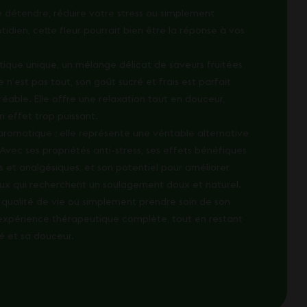
e détendre, réduire votre stress ou simplement
dien, cette fleur pourrait bien être la réponse à vos
tique unique, un mélange délicat de saveurs fruitées
 n’est pas tout, son goût sucré et frais est parfait
able. Elle offre une relaxation tout en douceur,
n effet trop puissant.
 aromatique ; elle représente une véritable alternative
 Avec ses propriétés anti-stress, ses effets bénéfiques
es et analgésiques, et son potentiel pour améliorer
ceux qui recherchent un soulagement doux et naturel.
la qualité de vie ou simplement prendre soin de son
expérience thérapeutique complète, tout en restant
é et sa douceur.