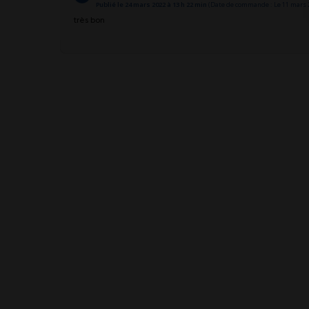
Publié le 24 mars 2022 à 13 h 22 min
(Date de commande : Le 11 mars 2
très bon