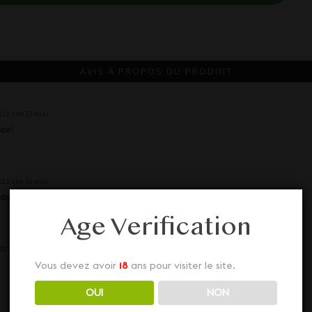
AVIS À PROPOS DU PRODUIT
2 à 14 h 33 min)
nde!
2 à 14 h 33 min)
nde!
Age Verification
022 à 21 h 49 min)
Vous devez avoir
18
ans pour visiter le site.
OUI
NON