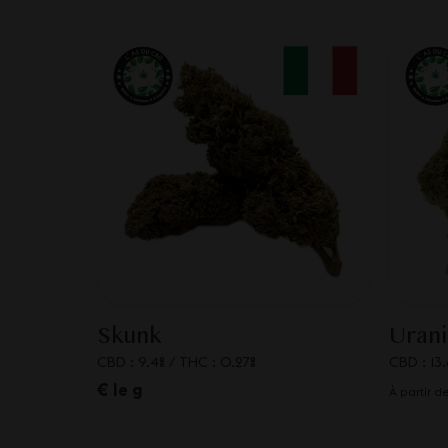
Skunk
Uran
CBD : 9.4%
/
THC : 0.27%
CBD : 13.
€ le g
À partir d