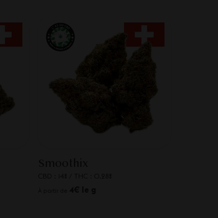
Smoothix
CBD : 14%
/
THC : 0.28%
4€ le g
À partir de