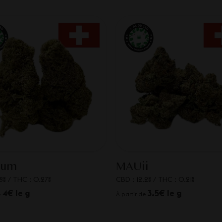
ium
MAUii
8%
/
THC : 0.27%
CBD : 12.2%
/
THC : 0.21%
4€ le g
3.5€ le g
e
À partir de