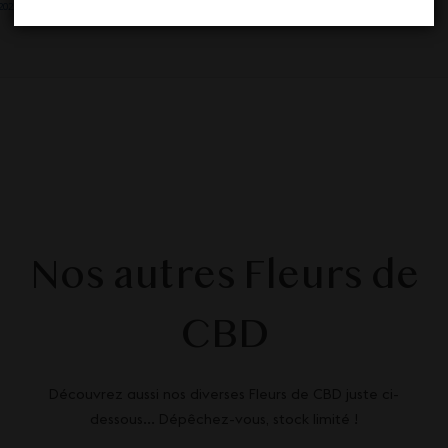
022 à 21 h 49 min)
Nos autres Fleurs de
CBD
Découvrez aussi nos diverses Fleurs de CBD juste ci-
dessous... Dépêchez-vous, stock limité !