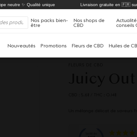
 neutre ✨ Qualité unique
Livraison gratuite en 🇫🇷 sur no
Nos packs bien-
Nos shops de
Actualité
être
CBD
conseils
Nouveautés
Promotions
Fleurs de CBD
Huiles de C
FLEURS DE CBD
Juicy Out
CBD : 5.6%
/
THC : 0.14%
Un mélange délicat de saveurs fru