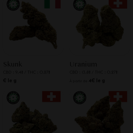
Skunk
Uranium
CBD : 9.4%
/
THC : 0.27%
CBD : 13.8%
/
THC : 0.27%
€ le g
4€ le g
À partir de