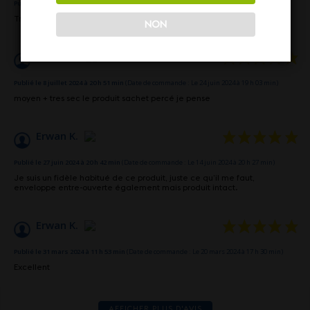
Publié le 13 mars 2025 à 18 h 51 min
(Date de commande : Le 28 février 2025 à 23 h 32 min)
Très bon produit
NON
Xavier T.
Publié le 8 juillet 2024 à 20 h 51 min
(Date de commande : Le 24 juin 2024 à 19 h 03 min)
moyen + tres sec le produit sachet percé je pense
Erwan K.
Publié le 27 juin 2024 à 20 h 42 min
(Date de commande : Le 14 juin 2024 à 20 h 27 min)
Je suis un fidèle habitué de ce produit, juste ce qu’il me faut,
enveloppe entre-ouverte également mais produit intact.
Erwan K.
Publié le 31 mars 2024 à 11 h 53 min
(Date de commande : Le 20 mars 2024 à 17 h 30 min)
Excellent
AFFICHER PLUS D'AVIS