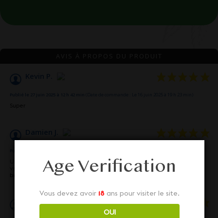
AVIS À PROPOS DU PRODUIT
Kevin P.
Publié le 27 juin 2025 à 12 h 42 min
(Date de commande : Le 16 juin 2025 à 19 h 23 min)
Super
Damien J.
Publié le 27 mars 2025 à 13 h 16 min
(Date de commande : Le 12 mars 2025 à 23 h 24 min)
Age Verification
Une vrai fleur de cbd, pas comme le chanvre zéro de beaucoup de
vendeur de cbd. Qualité top du top ce rapproche beaucoup de la vrai
beuh sans le thc bien-sûr, ce qui est très appréciable
Vous devez avoir
18
ans pour visiter le site.
Gilles L.
OUI