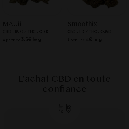
MAUii
Smoothix
CBD : 12.2%
/
THC : 0.21%
CBD : 14%
/
THC : 0.28%
3.5€ le g
4€ le g
À partir de
À partir de
L'achat CBD en toute
confiance