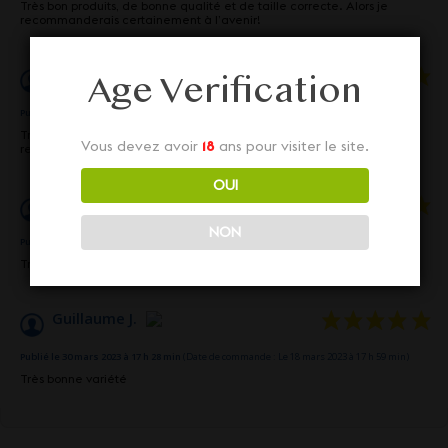
Très bon produits, de bonne qualité et de taille correcte. Alors je
recommanderais certainement à l’avenir!
Hamdi Z.
Age Verification
Publié le 20 juillet 2023 à 12 h 45 min
(Date de commande : Le 9 juillet 2023 à 16 h 16 min)
Très bon produits, de bonne qualité et de taille correcte. Alors je
Vous devez avoir
18
ans pour visiter le site.
recommanderais certainement à l’avenir!
OUI
Guillaume J.
NON
Publié le 30 mars 2023 à 17 h 28 min
(Date de commande : Le 18 mars 2023 à 17 h 59 min)
Très bonne variété
Guillaume J.
Publié le 30 mars 2023 à 17 h 28 min
(Date de commande : Le 18 mars 2023 à 17 h 59 min)
Très bonne variété