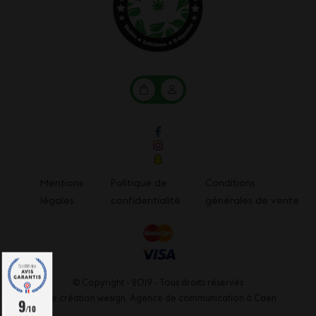
Mon
Mon
panier
compte
Mentions
Politique de
Conditions
légales
confidentialité
générales de vente
© Copyright - 2019 - Tous droits réservés
Une création wesign,
Agence de communication à Caen
9
/10