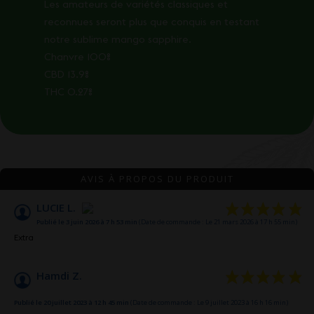
Les amateurs de variétés classiques et
reconnues seront plus que conquis en testant
notre sublime mango sapphire.
Chanvre 100%
CBD 13.9%
THC 0.27%
AVIS À PROPOS DU PRODUIT
LUCIE L.
Publié le 3 juin 2026 à 7 h 53 min
(Date de commande : Le 21 mars 2026 à 17 h 55 min)
Extra
Hamdi Z.
Publié le 20 juillet 2023 à 12 h 45 min
(Date de commande : Le 9 juillet 2023 à 16 h 16 min)