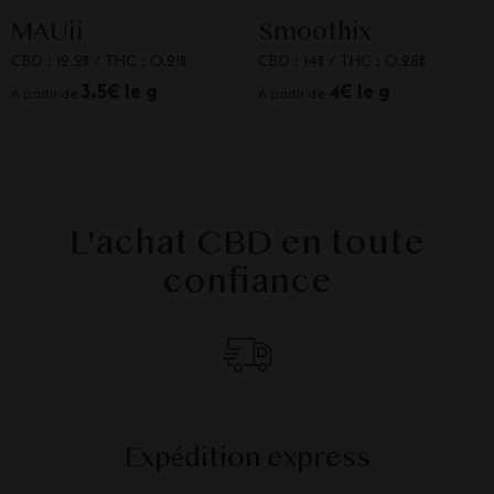
MAUii
Smoothix
CBD : 12.2%
/
THC : 0.21%
CBD : 14%
/
THC : 0.28%
3.5€ le g
4€ le g
À partir de
À partir de
L'achat CBD en toute
confiance
Expédition express