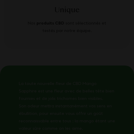
Unique
Nos
produits CBD
sont sélectionnés et
testés par notre équipe.
La toute nouvelle fleur de CBD Mango
Sapphire est une fleur avec de belles tête bien
fournies et de jolis trichomes bien visibles.
Son odeur mettra instantanément vos sens en
ébullition, pour ensuite vous offrir un goût
reconnaissable entre tous : la mango étant une
valeur sûre comme on les aime.