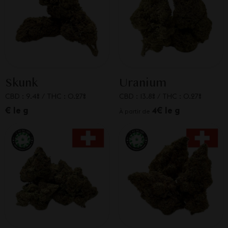
Skunk
Uranium
CBD : 9.4%
/
THC : 0.27%
CBD : 13.8%
/
THC : 0.27%
€ le g
4€ le g
À partir de