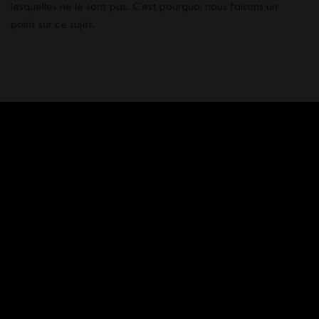
lesquelles ne le sont pas. C’est pourquoi nous faisons un
point sur ce sujet.