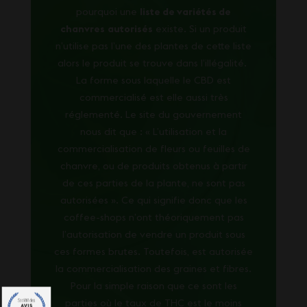
pourquoi une
liste de variétés de
chanvres
autorisés
existe. Si un produit
n’utilise pas l’une des plantes de cette liste
alors le produit se trouve dans l’illégalité.
La forme sous laquelle le CBD est
commercialisé est elle aussi très
réglementé. Le site du gouvernement
nous dit que : « L’utilisation et la
commercialisation de fleurs ou feuilles de
chanvre, ou de produits obtenus à partir
de ces parties de la plante, ne sont pas
autorisées ». Ce qui signifie donc que les
coffee-shops n’ont théoriquement pas
l’autorisation de vendre un produit sous
ces formes brutes. Toutefois, est autorisée
la commercialisation des graines et fibres.
Pour la simple raison que ce sont les
parties où le taux de THC est le moins