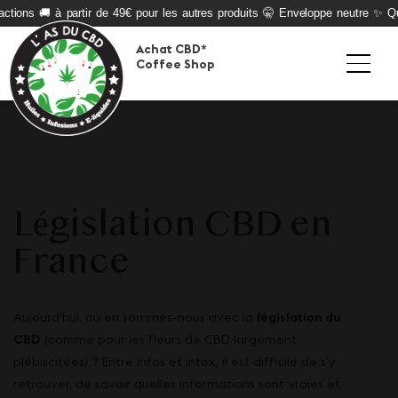
ctions 🚚 à partir de 49€ pour les autres produits 🤫 Enveloppe neutre ✨ Qua
Achat CBD*
Coffee Shop
Législation CBD en
France
Aujourd’hui, où en sommes-nous avec la
législation du
CBD
(comme pour les
fleurs de CBD
largement
plébiscitées) ? Entre infos et intox, il est difficile de s’y
retrouver, de savoir quelles informations sont vraies et