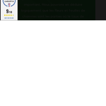
important. Nous pouvons en déduire
9
logiquement que les fleurs et feuilles de
/10
chanvres sont les parties où le taux de
BASÉ SUR 818 AVIS
THC est le plus important.
Actuellement, l’État Français interdit
également aux fabricants et vendeurs de
produits contenant du CBD de revendiquer
des vertus thérapeutiques. Il souhaite bien
dissocier et réserver ses critères
scientifiques aux pharmaciens. La Mission
interministérielle de lutte contre les
drogues et les conduites addictives
(Mildeca) est formelle sur ce point ; « seuls
les pharmaciens ont le droit de vendre des
produits présentés comme possédant des
propriétés curatives ou préventives à
l’égard de maladies ».
Enfin, le dernier axe évoqué par le