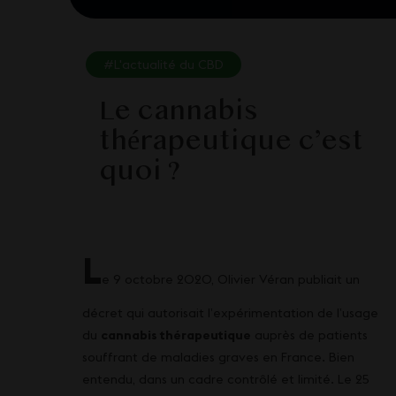
#L'actualité du CBD
Le cannabis
thérapeutique c’est
quoi ?
L
e 9 octobre 2020, Olivier Véran publiait un
décret qui autorisait l’expérimentation de l’usage
du
cannabis thérapeutique
auprès de patients
souffrant de maladies graves en France. Bien
entendu, dans un cadre contrôlé et limité. Le 25