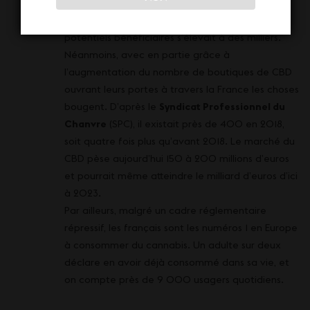
vomissements attribuables à la chimiothérapie
contre le cancer. Tandis que le nombre de
potentiels bénéficiaires s’élevait à des milliers.
Néanmoins, avec en partie grâce à
l’augmentation du nombre de boutiques de CBD
ouvrant leurs portes à travers la France les choses
bougent. D’après le
Syndicat Professionnel du
Chanvre
(SPC), il existait près de 400 en 2018,
soit quatre fois plus qu’avant 2018. Le marché du
CBD pèse aujourd’hui 150 à 200 millions d’euros
et pourrait même atteindre le milliard d’euros d’ici
à 2023.
Par ailleurs, malgré un cadre réglementaire
répressif, les français sont les numéros 1 en Europe
à consommer du cannabis. Un adulte sur deux
déclare en avoir déjà consommé dans sa vie, et
on compte près de 9 000 usagers quotidiens.