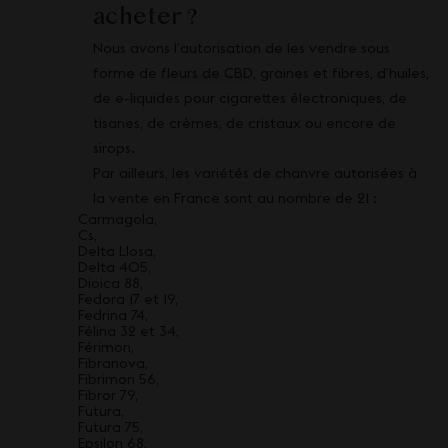
acheter ?
Nous avons l’autorisation de les vendre sous
forme de
fleurs de CBD
, graines et fibres, d’huiles,
de e-liquides pour cigarettes électroniques, de
tisanes, de crèmes, de cristaux ou encore de
sirops.
Par ailleurs, les variétés de chanvre autorisées à
la vente en France sont au nombre de 21 :
Carmagola,
Cs,
Delta Llosa,
Delta 405,
Dioica 88,
Fedora 17 et 19,
Fedrina 74,
Félina 32 et 34,
Férimon,
Fibranova,
Fibrimon 56,
Fibror 79,
Futura,
Futura 75,
Epsilon 68,