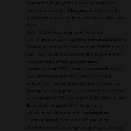
trouvent dans le système nerveux central et
périphérique, et les
CB2
qui sont présents dans
les tissus immunitaires, la moelle osseuse, les os, la
rate.
Le THC (phytocannabinoïde) va se fixer
principalement sur le
système nerveux central
et
provoquer des effets psychoactifs. Tandis que le
CBD va diminuer
l’activation du CB1 par le THC
et
réduire les effets psychotropes
.
La molécule de CBD n’a pas le pouvoir de se lier
aux récepteurs et n’a donc en fait aucune
influence sur les fonctions du cerveau. C’est ce
qui explique pourquoi elle est considérée comme
sans danger par l’Organisme Mondial de la Santé.
Il active le
récepteur 5-HT1A
qui va lui,
déclencher la libération de la
sérotonine
,
communément connue sous l’appellation
d’ « hormone du bonheur » et ainsi apporter une