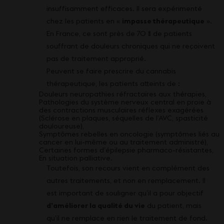
insuffisamment efficaces. Il sera expérimenté
chez les patients en «
impasse thérapeutique
».
En France, ce sont près de 70 % de patients
souffrant de douleurs chroniques qui ne reçoivent
pas de traitement approprié.
Peuvent se faire prescrire du cannabis
thérapeutique, les patients atteints de :
Douleurs neuropathies réfractaires aux thérapies,
Pathologies du système nerveux central en proie à
des contractions musculaires réflexes exagérées
(Sclérose en plaques, séquelles de l’AVC, spasticité
douloureuse),
Symptômes rebelles en oncologie (symptômes liés au
cancer en lui-même ou au traitement administré),
Certaines formes d’épilepsie pharmaco-résistantes,
En situation palliative.
Toutefois, son recours vient en complément des
autres traitements, et non en remplacement. Il
est important de souligner qu’il a pour objectif
d’améliorer la qualité du vie
du patient, mais
qu’il ne remplace en rien le traitement de fond.