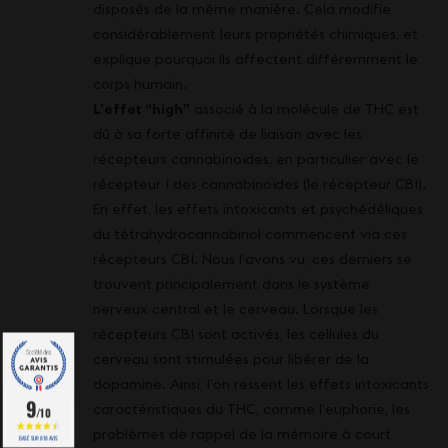
disposés de la même manière. Cela modifie
considérablement leurs propriétés chimiques, et
explique pourquoi ils affectent différemment le
corps humain.
L’effet “high”
associé à la molécule de THC est
dû à sa forte affinité de liaison avec les
récepteurs cannabinoïdes, en particulier avec le
récepteur 1 des cannabinoïdes (le récepteur CB1).
En effet, les effets intoxicants et psychédéliques
du tétrahydrocannabinol commencent via ces
récepteurs CB1. Nous l’avons vu, ces derniers se
trouvent principalement dans le système
nerveux central et le cerveau. Lorsque les
récepteurs CB1 sont activés, les cellules du
cerveau sont stimulées pour libérer de la
dopamine. Ainsi, l’on ressent les effets intoxicants
9
caractéristiques du THC, comme l’euphorie, les
/10
problèmes de rappel de la mémoire à court
BASÉ SUR 818 AVIS