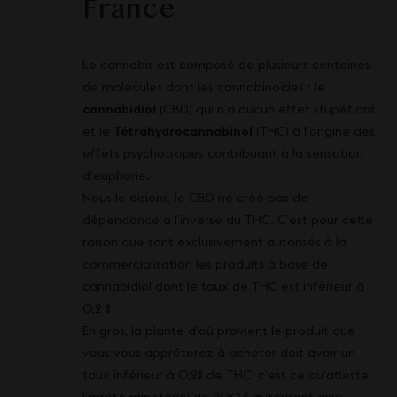
France
Le cannabis est composé de plusieurs centaines
de molécules dont les cannabinoïdes : le
cannabidiol
(CBD) qui n’a aucun effet stupéfiant
et le
Tétrahydrocannabinol
(THC) à l’origine des
effets psychotropes contribuant à la sensation
d’euphorie.
Nous le disions, le CBD ne créé pas de
dépendance à l’inverse du THC. C’est pour cette
raison que sont exclusivement autorisés à la
commercialisation les produits à base de
cannabidiol dont le taux de THC est inférieur à
0,2 %.
En gros, la plante d’où provient le produit que
vous vous apprêterez à acheter doit avoir un
taux inférieur à 0,2% de THC, c’est ce qu’atteste