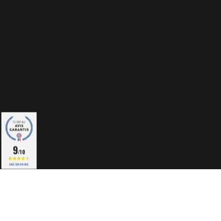
9
/10
BASÉ SUR 818 AVIS