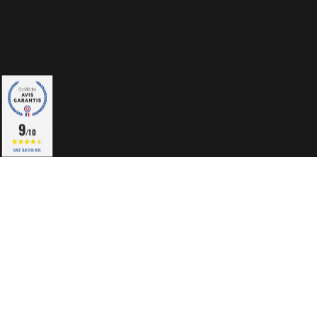
9
/10
BASÉ SUR 818 AVIS
Informations shop
à
Bourges