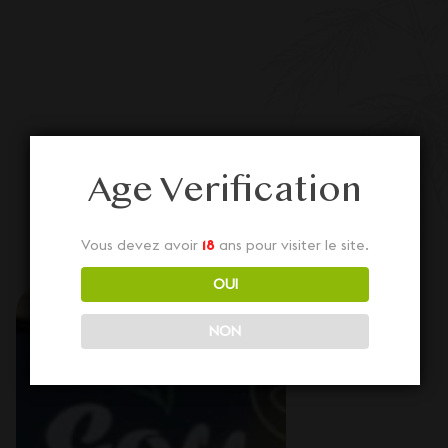
Age Verification
Vous devez avoir
18
ans pour visiter le site.
OUI
NON