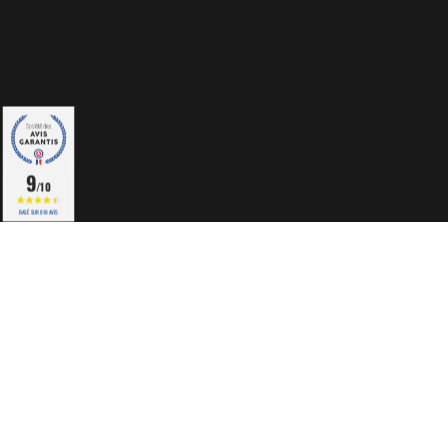
9
/10
BASÉ SUR 818 AVIS
Informations shop
à
vendome