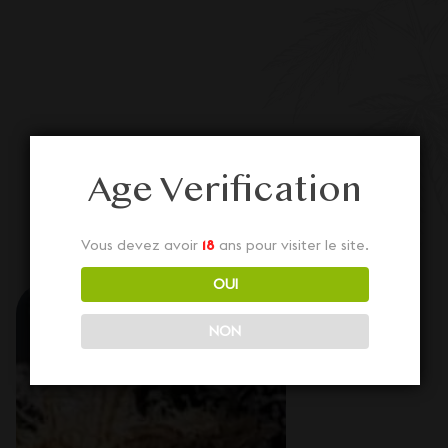
Age Verification
Vous devez avoir
18
ans pour visiter le site.
OUI
NON