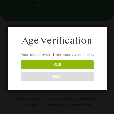
sucres naturels.
Age Verification
Vous devez avoir
18
ans pour visiter le site.
Nos autres
OUI
NON
Nouveautés
Découvrez aussi nos diverses Nouveautés juste
ci-dessous... Dépêchez-vous, stock limité !