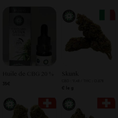
Huile de CBG 20 %
Skunk
CBD : 9.4%
/
THC : 0.27%
35€
€ le g