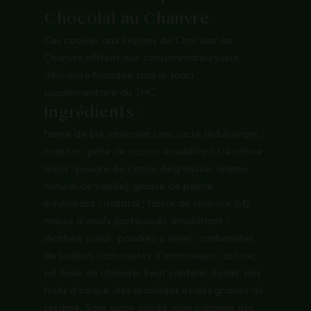
Chocolat au Chanvre
Ces cookies aux Pépites de Chocolat au
Chanvre offrent aux consommateurs une
délicieuse friandise sans le souci
supplémentaire du THC.
Ingrédients :
Farine de blé, chocolat sans sucre [édulcorant :
maltitol ; pâte de cacao, émulsifiant : lécithine
(soja) ; poudre de cacao dégraissée, arôme
naturel de vanille], graisse de palme,
édulcorant : maltitol ; farine de chanvre (5%),
masse d’oeufs pasteurisés, émulsifiant :
lécithine (soja) ; poudres à lever : carbonates
de sodium, carbonates d’ammonium ; arôme,
sel, huile de chanvre. Peut contenir du lait, des
fruits à coque, des arachides et des graines de
sésame. Sans sucre ajouté mais contient des