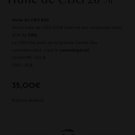
Huile de CBG 20 %
Huile de CBG 20%
Notre huile de CBG 100% chanvre est composée avec
20% de
CBG
.
Le CBG fait parti de la grande famille des
cannabinoïdes, c’est le
cannabigérol!
CHANVRE : 100%
CBG : 20%
35,00
€
Rupture de stock