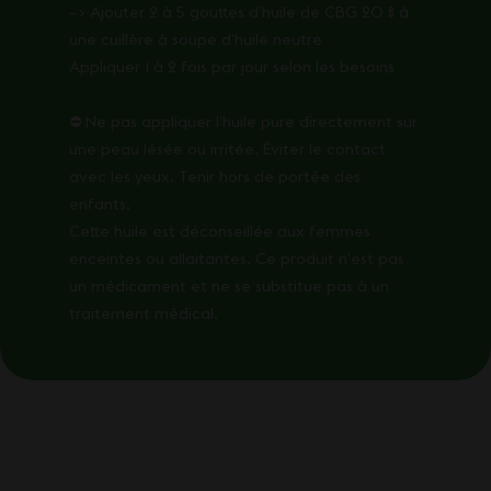
–> Ajouter 2 à 5 gouttes d’huile de CBG 20 % à
une cuillère à soupe d’huile neutre
Appliquer 1 à 2 fois par jour selon les besoins
⛔ Ne pas appliquer l’huile pure directement sur
une peau lésée ou irritée. Éviter le contact
avec les yeux. Tenir hors de portée des
enfants.
Cette huile est déconseillée aux femmes
enceintes ou allaitantes. Ce produit n’est pas
un médicament et ne se substitue pas à un
traitement médical.