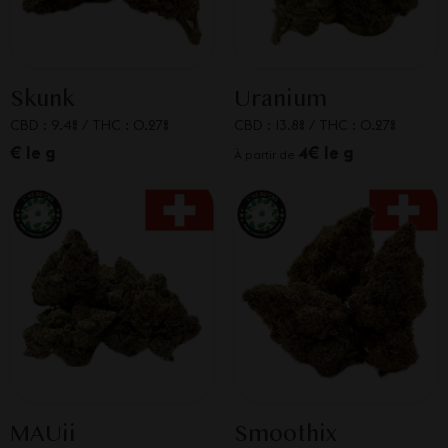
Skunk
Uranium
CBD : 9.4%
/
THC : 0.27%
CBD : 13.8%
/
THC : 0.27%
€ le g
4€ le g
À partir de
MAUii
Smoothix