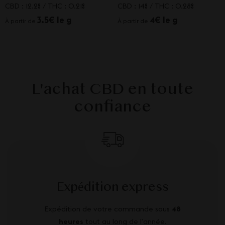
CBD : 12.2%
/
THC : 0.21%
CBD : 14%
/
THC : 0.28%
3.5€ le g
4€ le g
À partir de
À partir de
L'achat CBD en toute
confiance
Expédition express
Expédition de votre commande sous
48
heures
tout au long de l’année.