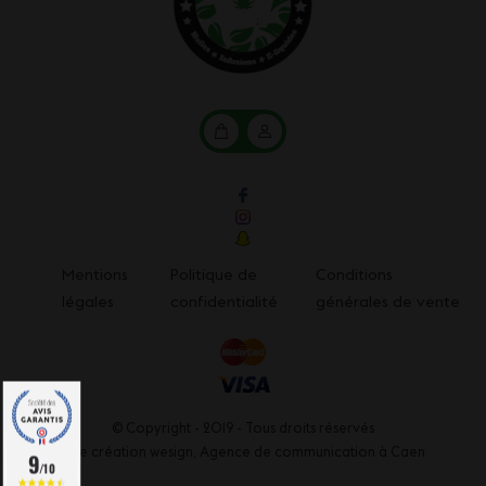
Mon
Mon
panier
compte
Mentions
Politique de
Conditions
légales
confidentialité
générales de vente
© Copyright - 2019 - Tous droits réservés
Une création wesign,
Agence de communication à Caen
9
/10