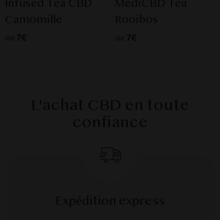
Infused Tea CBD
MediCBD Tea
Camomille
Rooibos
7€
7€
15€
15€
L'achat CBD en toute
confiance
Expédition express