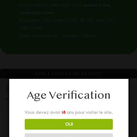
est un allié de taille dans votre
quête d’une
santé plus saine
.
Ingrédient: thé rooibos, huile de CBD sans THC
CBD: 7.5MG
Boîte contenant 20 sachets, 30g net
AVIS À PROPOS DU PRODUIT
laurence D.
Age Verification
Publié le 14 juin 2025 à 11 h 04 min
(Date de commande : Le 3 juin 2025 à 21 h 27 min)
très bon produit, très efficace
Vous devez avoir
18
ans pour visiter le site.
OUI