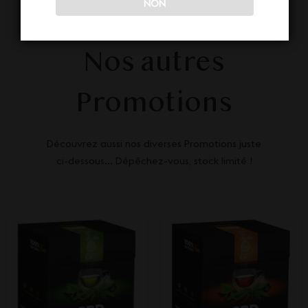
NON
Nos autres
Promotions
Découvrez aussi nos diverses Promotions juste
ci-dessous... Dépêchez-vous, stock limité !