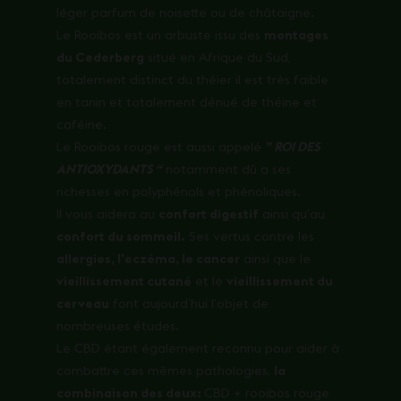
léger parfum de noisette ou de châtaigne.
Le Rooibos est un arbuste issu des
montages
du Cederberg
situé en Afrique du Sud,
totalement distinct du théier il est très faible
en tanin et totalement dénué de théine et
caféine.
Le Rooibos rouge est aussi appelé
” ROI DES
ANTIOXYDANTS “
notamment dû a ses
richesses en polyphénols et phénoliques.
Il vous aidera au
confort digestif
ainsi qu’au
confort du sommeil.
Ses vertus contre les
allergies, l’eczéma, le cancer
ainsi que le
vieillissement cutané
et le
vieillissement du
cerveau
font aujourd’hui l’objet de
nombreuses études.
Le CBD étant également reconnu pour aider à
combattre ces mêmes pathologies,
la
combinaison des deux:
CBD + rooibos rouge