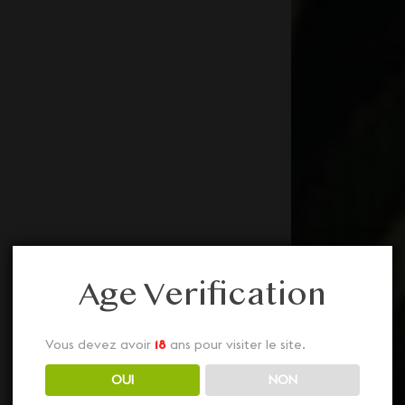
Age Verification
Vous devez avoir
18
ans pour visiter le site.
OUI
NON