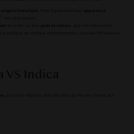
r
origine historique
. Mais également leur
apparence
a
” est ainsi ouvert.
ets
et enfin sur leur
goût et odeurs
, que l’on retrouvent
et psychique de chaque consommateur, voici les différences
a VS Indica
ya
, puis s’est répandu dans les pays du Moyen-Orient, qui