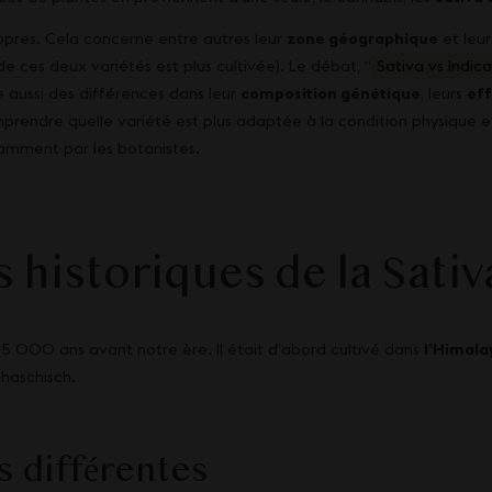
ropres. Cela concerne entre autres leur
zone géographique
et leu
de ces deux variétés est plus cultivée). Le débat, “
Sativa vs Indic
e aussi des différences dans leur
composition génétique
, leurs
eff
mprendre quelle variété est plus adaptée à la condition physique 
amment par les botanistes.
s historiques de la Sativ
 5 000 ans avant notre ère. Il était d’abord cultivé dans
l’Himala
 haschisch.
s différentes