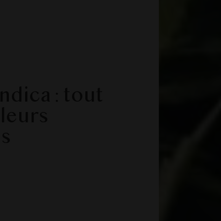
ndica : tout
 leurs
es