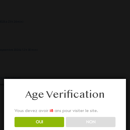
025 à 23 h 24 min)
septembre 2024 à 12 h 30 min)
4 à 21 h 14 min)
avec beaucoup d’entrain, au top
Age Verification
AFFICHER PLUS D'AVIS
Vous devez avoir
18
ans pour visiter le site.
OUI
NON