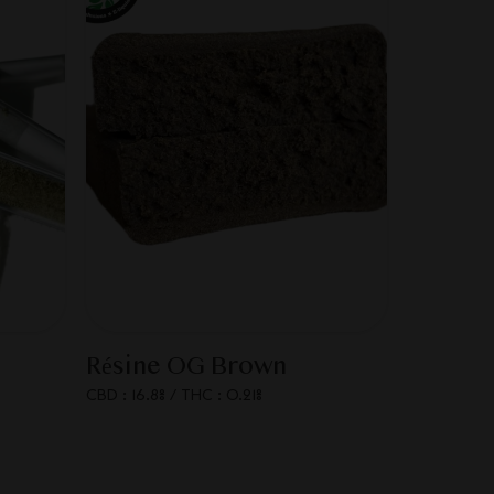
Résine OG Brown
CBD : 16.8%
/
THC : 0.21%