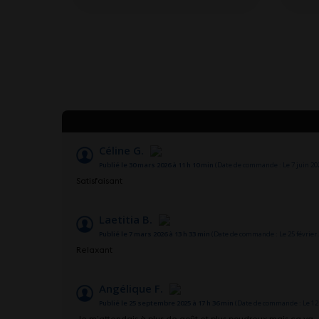
Céline G.
Publié le 30 mars 2026 à 11 h 10 min
(Date de commande : Le 7 juin 202
Satisfaisant
Laetitia B.
Publié le 7 mars 2026 à 13 h 33 min
(Date de commande : Le 25 février 
Relaxant
Angélique F.
Publié le 25 septembre 2025 à 17 h 36 min
(Date de commande : Le 12
Je m’attendais à plus de goût et plus poudreux mais ça va