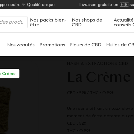
 neutre ✨ Qualité unique
Livraison gratuite en 🇫🇷 sur no
Nos packs bien-
Nos shops de
Actualité
être
CBD
conseils
Nouveautés
Promotions
Fleurs de CBD
Huiles de C
HASH & EXTRACTIONS CBD
La Crème
a Crème
CBD : 52%
/
THC : 0.29%
Une résine offrant un taux élevé
moment de forte détente au goû
CBD : 52%
THC : 0.29%