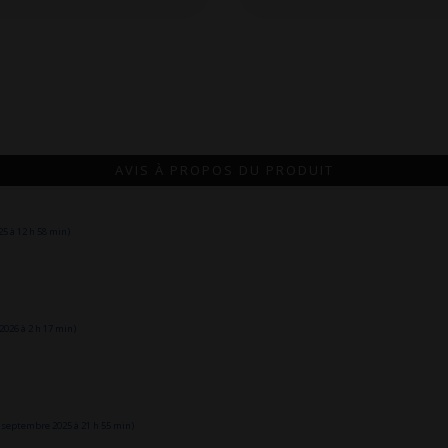
AVIS À PROPOS DU PRODUIT
5 à 12 h 58 min)
2026 à 2 h 17 min)
 septembre 2025 à 21 h 55 min)