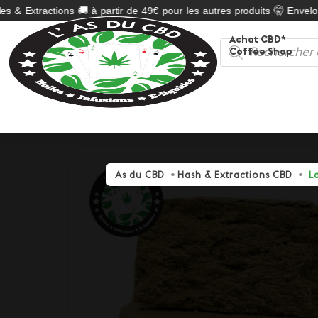
 & Extractions 🚚 à partir de 49€ pour les autres produits 🤫 Enveloppe
Achat CBD*
Recherche
Coffee Shop
de
produits
As du CBD
Hash & Extractions CBD
L