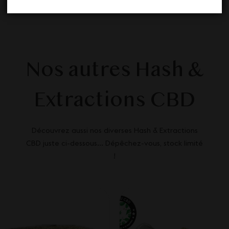
Nos autres Hash &
Extractions CBD
Découvrez aussi nos diverses Hash & Extractions
CBD juste ci-dessous... Dépêchez-vous, stock limité
!