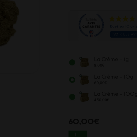
Basé sur 10 avi
VOIR LES AV
La Crème – 1g
8,00
€
La Crème – 10g
60,00
€
La Crème – 100
450,00
€
60,00
€
QUANTITÉ DE LA CR