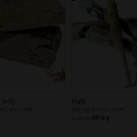
 Jelly
Hulk
.9%
/
THC : 0.28%
CBD : 36.9%
/
THC : 0.27%
0€ le g
À partir de