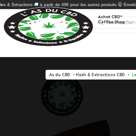
s & Extractions 🚚 à partir de 49€ pour les autres produits 🤫 Envelop
Achat CBD*
Recherche
Coffee Shop
de
produits
As du CBD
Hash & Extractions CBD
L