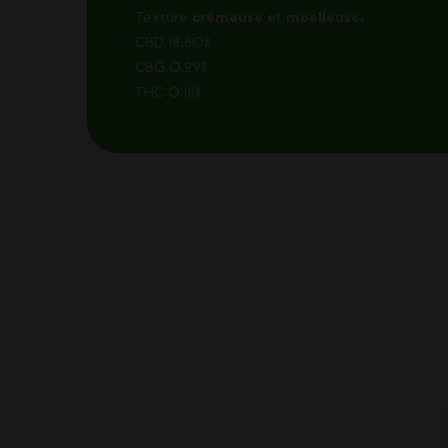
Texture
crémeuse
et
moelleuse.
CBD 18.80%
CBG 0.29%
THC 0.18%