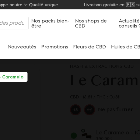
pe neutre ✨ Qualité unique
Livraison gratuite en 🇫🇷 sur 
Nos packs bien-
Nos shops de
Actualité
être
CBD
conseils
Nouveautés
Promotions
Fleurs de CBD
Huiles de C
HASH & EXTRACTIONS CBD
Le Caram
e Caramelo
CBD : 18.8%
/
THC : 0.18%
Ne pas fumer
Le Caramelo – 
350,00
€