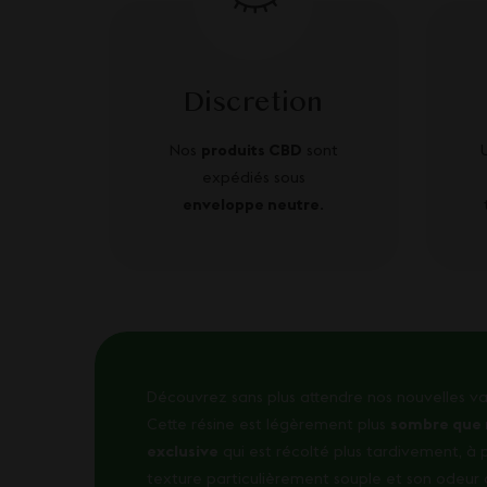
Discretion
Nos
produits CBD
sont
expédiés sous
enveloppe neutre
.
Découvrez sans plus attendre nos nouvelles va
Cette résine est légèrement plus
sombre que 
exclusive
qui est récolté plus tardivement, à 
texture particulièrement souple et son odeur 