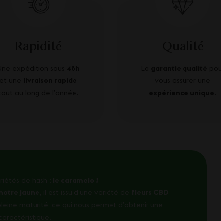
Rapidité
Qualité
Une expédition sous
48h
La
garantie qualité
pou
et une
livraison rapide
vous assurer une
tout au long de l’année.
expérience unique
.
riétés de hash :
le caramelo !
notre jaune,
il est issu d’une variété de
fleurs CBD
pleine maturité, ce qui nous permet d’obtenir une
caractéristique.