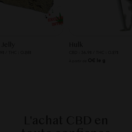
 Jelly
Hulk
.9%
/
THC : 0.28%
CBD : 36.9%
/
THC : 0.27%
0€ le g
À partir de
L'achat CBD en