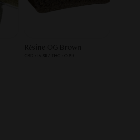
Résine OG Brown
CBD : 16.8%
/
THC : 0.21%