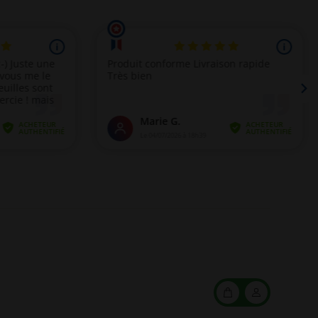
Mon
Mon
panier
compte