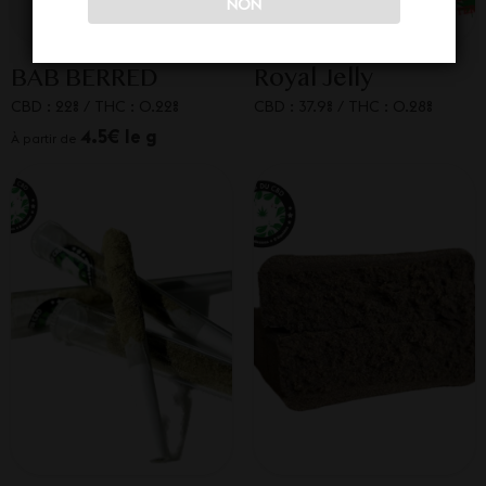
NON
BAB BERRED
Royal Jelly
CBD : 22%
/
THC : 0.22%
CBD : 37.9%
/
THC : 0.28%
4.5€ le g
À partir de