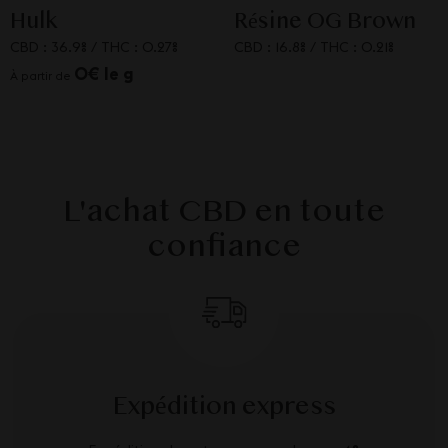
Hulk
Résine OG Brown
CBD : 36.9%
/
THC : 0.27%
CBD : 16.8%
/
THC : 0.21%
0€ le g
À partir de
L'achat CBD en toute
confiance
Expédition express