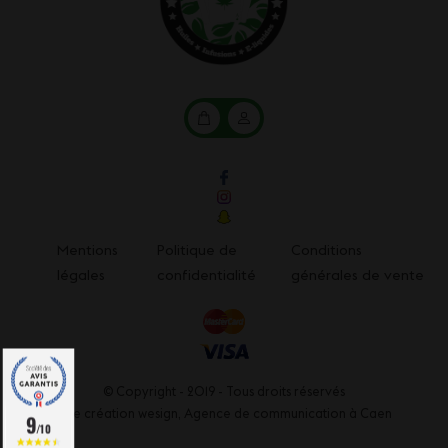
Mon
Mon
panier
compte
Mentions
Politique de
Conditions
légales
confidentialité
générales de vente
© Copyright - 2019 - Tous droits réservés
Une création wesign,
Agence de communication à Caen
9
/10