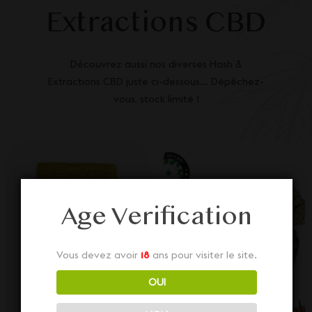
Extractions CBD
Découvrez aussi nos diverses Hash &
Extractions CBD juste ci-dessous... Dépêchez-
vous, stock limité !
Age Verification
Vous devez avoir
18
ans pour visiter le site.
OUI