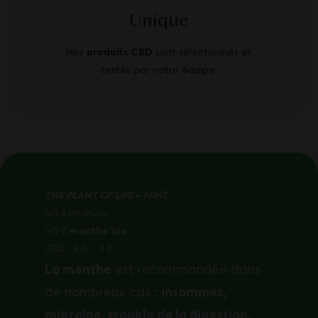
Unique
Nos
produits CBD
sont sélectionnés et
testés par notre équipe.
THE PLANT OF LIFE – MINT
50 % chanvre
50 %
menthe bio
CBD : 2,5 – 3 %
La menthe
est recommandée dans
de nombreux cas :
insomnies,
migraine, trouble de la digestion,