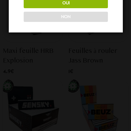
OUI
NON
Maxi feuille HRB
Feuilles à rouler
Explosion
Jass Brown
4.9€
1€