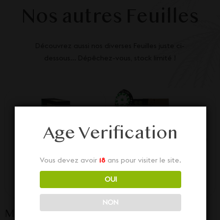
Nos autres Feuilles
Découvrez aussi nos diverses Feuilles juste ci-
dessous... Dépêchez-vous, stock limité !
Age Verification
Vous devez avoir
18
ans pour visiter le site.
OUI
NON
Maxi feuille HRB
Feuilles à rouler