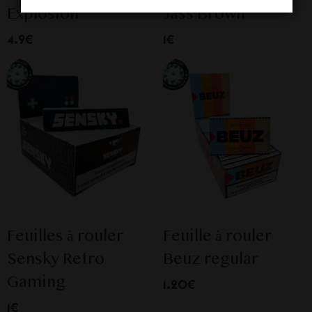
Explosion
Jass Brown
4.9€
1€
Feuilles à rouler
Feuille à rouler
Sensky Retro
Beuz regular
Gaming
1.20€
1€